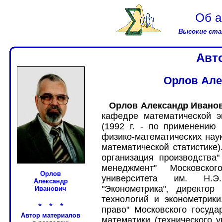
Об а
Высокие ста
Авт
Орлов Але
Орлов Александр Ивано
кафедре математической эк
(1992 г. - по применению 
физико-математических наук 
математической статистике
организация производства
менеджмент" Московского
Орлов
университета им. Н.Э.
Александр
"Эконометрика", директор
Иванович
технологий и эконометрик
* * *
право" Московского госуда
Автор материалов
математики (технического у