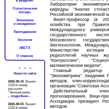
в разделах:
Лаборатории эконометри
Статистические
кафедры "Анализ стохаст
методы
Российской экономической а
Визит-профессор (в 200
Экономика
и менеджмент
хозяйства при Правите
Международного универси
Преподавание
государственного инст
Московского государств
Экология
биотехнологии, Междунаро
ИВСТЭ
Министерстве юстиции
редколлегий научных жур
О главном
"Контроллинг", "Соци
математические модели".
* * *
Главный редактор э
Новости сайта
"Эконометрика". Академик 
методов, член-корреспон
2026.08.10.
Вышел
1333-й номер
организации "Советская Асс
рассылки
Действительный чл
"Эконометрика...
прогнозирования. Вице-пр
...подробнее...
Ассоциации, президент Рос
2026.08.03.
Вышел
методов.
1332-й номер