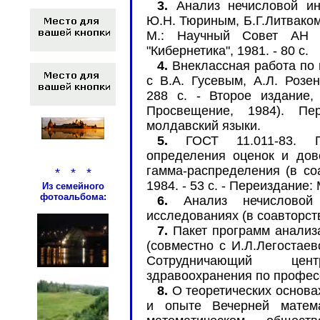
3.
Анализ нечисловой ин
Ю.Н. Тюриным, Б.Г.Литваком
М.: Научный Совет АН 
"Кибернетика", 1981. - 80 с.
4.
Внеклассная работа по 
с В.А. Гусевым, А.Л. Розен
288 с. - Второе издание,
Просвещение, 1984). Пер
молдавский языки.
5.
ГОСТ 11.011-83. Пр
определения оценок и дов
гамма-распределения (в соа
* * *
1984. - 53 с. - Переиздание: 
Из семейного
фотоальбома:
6.
Анализ нечисловой 
исследованиях (в соавторстве)
7.
Пакет программ анализ
(совместно с И.Л.Легостаев
Сотрудничающий цен
здравоохранения по професси
8.
О теоретических основа
и опыте Вечерней матем