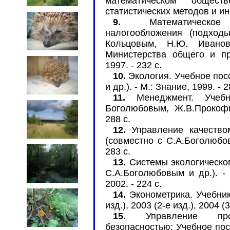
математическом общес
статистических методов и ин
9.
Математическое 
налогообложения (подход
Кольцовым, Н.Ю. Ивано
Министерства общего и п
1997. - 232 с.
10.
Экология. Учебное пос
и др.). - М.: Знание, 1999. - 2
11.
Менеджмент. Учебн
Боголюбовым, Ж.В.Прокофье
288 с.
12.
Управление качество
(совместно с С.А.Боголюбов
283 с.
13.
Системы экологическог
С.А.Боголюбовым и др.). - 
2002. - 224 с.
14.
Эконометрика. Учебник 
изд.), 2003 (2-е изд.), 2004 (3-
15.
Управление пром
безопасностью: Учебное пос