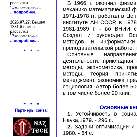
В 1966 г. окончил физма
рассылки
"Эконометрика...
механико-математический ф
...подробнее...
1971-1978 гг. работал в Це
институте АН СССР, в 1978-
2026.07.27.
Вышел
1331-й номер
1981-1989 г. - во ВНИИ с
рассылки
Создал и руководил Все
"Эконометрика...
...подробнее...
методов и информатики
преподавательской работе, 
* * *
Основные направлен
деятельности: прикладная 
методы, эконометрика, про
методы, теория приняти
менеджмент, экономика пред
социология. Автор более 50
в том числе более 20 книг.
* * *
Основные кн
Партнеры сайта:
1.
Устойчивость в социал
Наука,1979. - 296 с.
2.
Задачи оптимизации и н
1980. - 64 с.