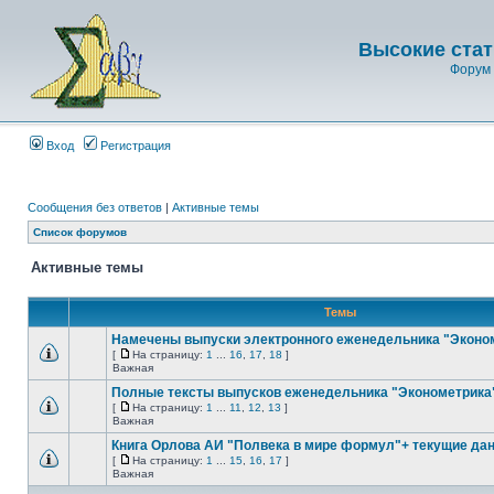
Высокие стат
Форум 
Вход
Регистрация
Сообщения без ответов
|
Активные темы
Список форумов
Активные темы
Темы
Намечены выпуски электронного еженедельника "Эконо
[
На страницу:
1
...
16
,
17
,
18
]
Важная
Полные тексты выпусков еженедельника "Эконометрика
[
На страницу:
1
...
11
,
12
,
13
]
Важная
Книга Орлова АИ "Полвека в мире формул"+ текущие д
[
На страницу:
1
...
15
,
16
,
17
]
Важная