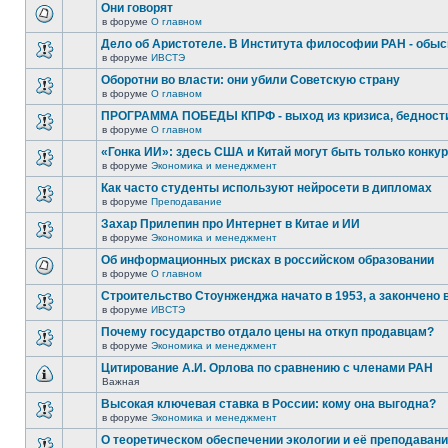
Они говорят
в форуме
О главном
Дело об Аристотеле. В Института философии РАН - обыс
в форуме
ИВСТЭ
Оборотни во власти: они убили Советскую страну
в форуме
О главном
ПРОГРАММА ПОБЕДЫ КПРФ - выход из кризиса, бедности
в форуме
О главном
«Гонка ИИ»: здесь США и Китай могут быть только конку
в форуме
Экономика и менеджмент
Как часто студенты используют нейросети в дипломах
в форуме
Преподавание
Захар Прилепин про Интернет в Китае и ИИ
в форуме
Экономика и менеджмент
Об информационных рисках в российском образовании
в форуме
О главном
Строительство Стоунженджа начато в 1953, а закончено 
в форуме
ИВСТЭ
Почему государство отдало цены на откуп продавцам?
в форуме
Экономика и менеджмент
Цитирование А.И. Орлова по сравнению с членами РАН
Важная
Высокая ключевая ставка в России: кому она выгодна?
в форуме
Экономика и менеджмент
О теоретическом обеспечении экологии и её преподаван