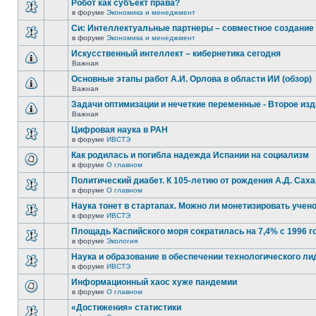
Робот как субъект права?
в форуме
Экономика и менеджмент
Си: Интеллектуальные партнеры – совместное создание
в форуме
Экономика и менеджмент
Искусственный интеллект – кибернетика сегодня
Важная
Основные этапы работ А.И. Орлова в области ИИ (обзор)
Важная
Задачи оптимизации и нечеткие переменные - Второе из
Важная
Цифровая наука в РАН
в форуме
ИВСТЭ
Как родилась и погибла надежда Испании на социализм
в форуме
О главном
Политический диабет. К 105-летию от рождения А.Д. Сах
в форуме
О главном
Наука тонет в стартапах. Можно ли монетизировать учен
в форуме
ИВСТЭ
Площадь Каспийского моря сократилась на 7,4% с 1996 г
в форуме
Экология
Наука и образование в обеспечении технологического ли
в форуме
ИВСТЭ
Информационный хаос хуже пандемии
в форуме
О главном
«Достижения» статистики