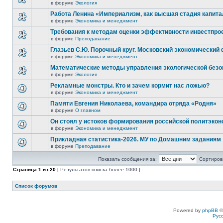
в форуме
Экология
Работа Ленина «Империализм, как высшая стадия капит
в форуме
Экономика и менеджмент
Требования к методам оценки эффективности инвестпро
в форуме
Преподавание
Глазьев С.Ю. Порочный круг. Московский экономический
в форуме
Экономика и менеджмент
Математические методы управления экологической без
в форуме
Экология
Рекламные монстры. Кто и зачем кормит нас ложью?
в форуме
Экономика и менеджмент
Памяти Евгения Николаева, командира отряда «Родня»
в форуме
О главном
Он стоял у истоков формирования российской политэко
в форуме
Экономика и менеджмент
Прикладная статистика-2026. МУ по Домашним заданиям
в форуме
Преподавание
Показать сообщения за:
Сортирова
Страница
1
из
20
[ Результатов поиска более 1000 ]
Список форумов
Powered by
phpBB
©
Рус