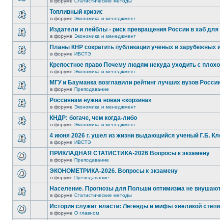
в форуме
Статистические методы
Топливный кризис
в форуме
Экономика и менеджмент
Издатели и лейблы - риск превращения России в хаб для
в форуме
Экономика и менеджмент
Планы КНР сократить публикации ученых в зарубежных 
в форуме
ИВСТЭ
Крепостное право Почему людям некуда уходить с плох
в форуме
Экономика и менеджмент
МГУ и Бауманка возглавили рейтинг лучших вузов Росси
в форуме
Преподавание
Россиянам нужна новая «корзина»
в форуме
Экономика и менеджмент
КНДР: богаче, чем когда-либо
в форуме
Экономика и менеджмент
4 июня 2026 г. ушел из жизни выдающийся ученый Г.Б. К
в форуме
ИВСТЭ
ПРИКЛАДНАЯ СТАТИСТИКА-2026 Вопросы к экзамену
в форуме
Преподавание
ЭКОНОМЕТРИКА-2026. Вопросы к экзамену
в форуме
Преподавание
Население. Прогнозы для Польши оптимизма не внушаю
в форуме
Статистические методы
История служит власти: Легенды и мифы «великой степ
в форуме
О главном