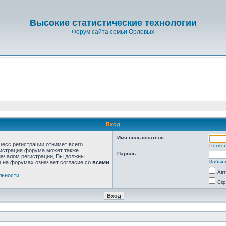
Высокие статистические технологии
Форум сайта семьи Орловых
Вход
Имя пользователя:
цесс регистрации отнимет всего
Регис
нистрация форума может также
Пароль:
началом регистрации, Вы должны
Забыл
е на форумах означает согласие со
всеми
Авт
льности
Скр