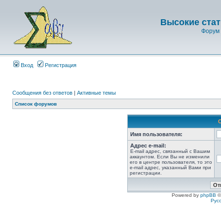
Высокие стат
Форум 
Вход
Регистрация
Сообщения без ответов
|
Активные темы
Список форумов
Имя пользователя:
Адрес e-mail:
E-mail адрес, связанный с Вашим
аккаунтом. Если Вы не изменили
его в центре пользователя, то это
e-mail адрес, указанный Вами при
регистрации.
Powered by
phpBB
©
Рус