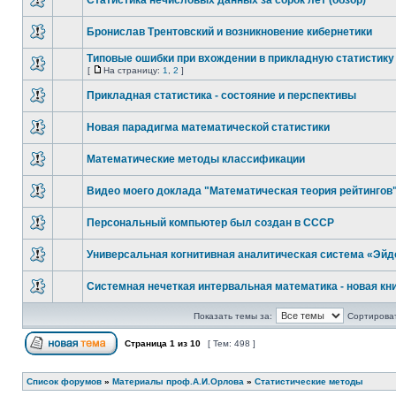
Статистика нечисловых данных за сорок лет (обзор)
Бронислав Трентовский и возникновение кибернетики
Типовые ошибки при вхождении в прикладную статистику
[
На страницу:
1
,
2
]
Прикладная статистика - состояние и перспективы
Новая парадигма математической статистики
Математические методы классификации
Видео моего доклада "Математическая теория рейтингов
Персональный компьютер был создан в СССР
Универсальная когнитивная аналитическая система «Эйд
Системная нечеткая интервальная математика - новая кн
Показать темы за:
Сортироват
Страница
1
из
10
[ Тем: 498 ]
Список форумов
»
Материалы проф.А.И.Орлова
»
Статистические методы