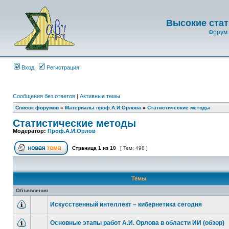
Высокие стат
Форум 
Вход
Регистрация
Сообщения без ответов
|
Активные темы
Список форумов
»
Материалы проф.А.И.Орлова
»
Статистические методы
Статистические методы
Модератор:
Проф.А.И.Орлов
Страница
1
из
10
[ Тем: 498 ]
Темы
Объявления
Искусственный интеллект – кибернетика сегодня
Основные этапы работ А.И. Орлова в области ИИ (обзор)