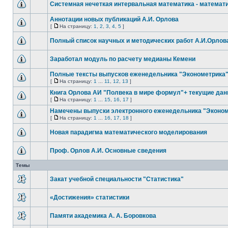
Системная нечеткая интервальная математика - математи
Аннотации новых публикаций А.И. Орлова
[
На страницу:
1
,
2
,
3
,
4
,
5
]
Полный список научных и методических работ А.И.Орлов
Заработал модуль по расчету медианы Кемени
Полные тексты выпусков еженедельника "Эконометрика
[
На страницу:
1
...
11
,
12
,
13
]
Книга Орлова АИ "Полвека в мире формул"+ текущие да
[
На страницу:
1
...
15
,
16
,
17
]
Намечены выпуски электронного еженедельника "Эконом
[
На страницу:
1
...
16
,
17
,
18
]
Новая парадигма математического моделирования
Проф. Орлов А.И. Основные сведения
Темы
Закат учебной специальности "Статистика"
«Достижения» статистики
Памяти академика А. А. Боровкова