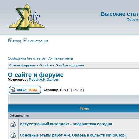
Высокие стат
Форум 
Вход
Регистрация
Сообщения без ответов
|
Активные темы
Список форумов
»
О сайте
»
О сайте и форуме
О сайте и форуме
Модератор:
Проф.А.И.Орлов
Страница
1
из
1
[ Тем: 6 ]
Темы
Объявления
Искусственный интеллект – кибернетика сегодня
Основные этапы работ А.И. Орлова в области ИИ (обзор)