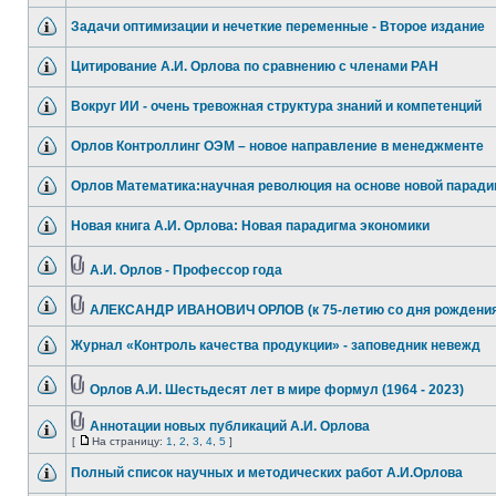
Задачи оптимизации и нечеткие переменные - Второе издание
Цитирование А.И. Орлова по сравнению с членами РАН
Вокруг ИИ - очень тревожная структура знаний и компетенций
Орлов Контроллинг ОЭМ – новое направление в менеджменте
Орлов Математика:научная революция на основе новой парад
Новая книга А.И. Орлова: Новая парадигма экономики
А.И. Орлов - Профессор года
АЛЕКСАНДР ИВАНОВИЧ ОРЛОВ (к 75-летию со дня рождения
Журнал «Контроль качества продукции» - заповедник невежд
Орлов А.И. Шестьдесят лет в мире формул (1964 - 2023)
Аннотации новых публикаций А.И. Орлова
[
На страницу:
1
,
2
,
3
,
4
,
5
]
Полный список научных и методических работ А.И.Орлова