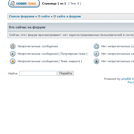
Страница
1
из
1
[ Тем: 6 ]
Список форумов
»
О сайте
»
О сайте и форуме
Кто сейчас на форуме
Сейчас этот форум просматривают: нет зарегистрированных пользователей и гости:
Непрочитанные сообщения
Нет непрочитанных с
Непрочитанные сообщения [ Популярная тема ]
Нет непрочитанных со
Непрочитанные сообщения [ Тема закрыта ]
Нет непрочитанных со
Найти:
Powered by
phpBB
©
Рус