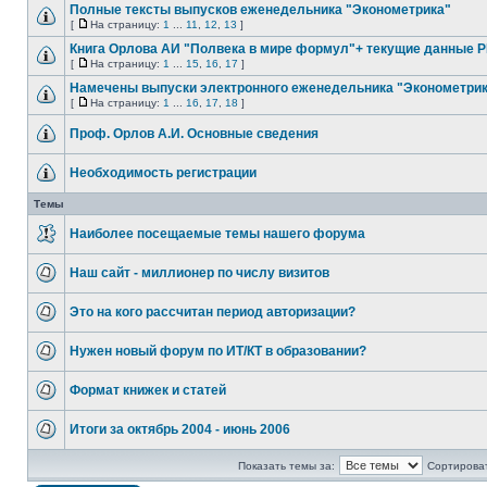
Полные тексты выпусков еженедельника "Эконометрика"
[
На страницу:
1
...
11
,
12
,
13
]
Книга Орлова АИ "Полвека в мире формул"+ текущие данные 
[
На страницу:
1
...
15
,
16
,
17
]
Намечены выпуски электронного еженедельника "Эконометри
[
На страницу:
1
...
16
,
17
,
18
]
Проф. Орлов А.И. Основные сведения
Необходимость регистрации
Темы
Наиболее посещаемые темы нашего форума
Наш сайт - миллионер по числу визитов
Это на кого рассчитан период авторизации?
Нужен новый форум по ИТ/КТ в образовании?
Формат книжек и статей
Итоги за октябрь 2004 - июнь 2006
Показать темы за:
Сортироват