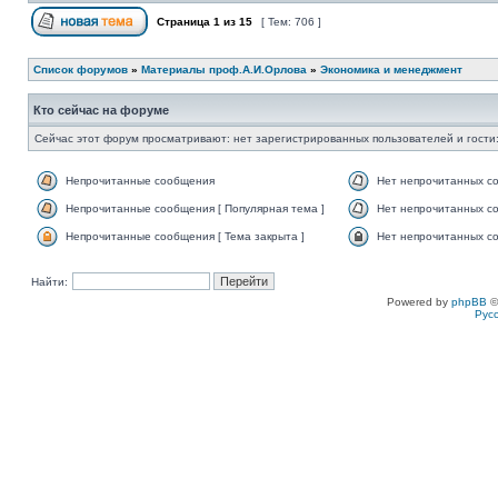
Страница
1
из
15
[ Тем: 706 ]
Список форумов
»
Материалы проф.А.И.Орлова
»
Экономика и менеджмент
Кто сейчас на форуме
Сейчас этот форум просматривают: нет зарегистрированных пользователей и гости:
Непрочитанные сообщения
Нет непрочитанных с
Непрочитанные сообщения [ Популярная тема ]
Нет непрочитанных со
Непрочитанные сообщения [ Тема закрыта ]
Нет непрочитанных со
Найти:
Powered by
phpBB
©
Рус