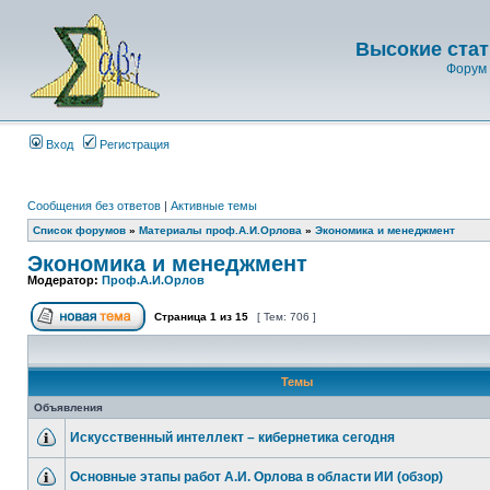
Высокие стат
Форум 
Вход
Регистрация
Сообщения без ответов
|
Активные темы
Список форумов
»
Материалы проф.А.И.Орлова
»
Экономика и менеджмент
Экономика и менеджмент
Модератор:
Проф.А.И.Орлов
Страница
1
из
15
[ Тем: 706 ]
Темы
Объявления
Искусственный интеллект – кибернетика сегодня
Основные этапы работ А.И. Орлова в области ИИ (обзор)