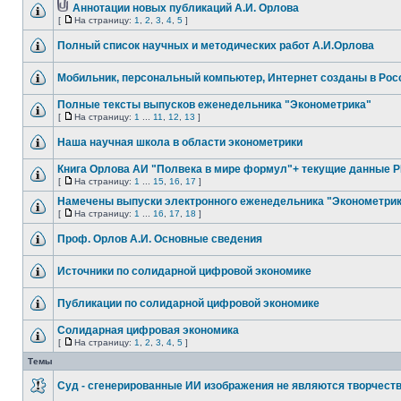
Аннотации новых публикаций А.И. Орлова
[
На страницу:
1
,
2
,
3
,
4
,
5
]
Полный список научных и методических работ А.И.Орлова
Мобильник, персональный компьютер, Интернет созданы в Рос
Полные тексты выпусков еженедельника "Эконометрика"
[
На страницу:
1
...
11
,
12
,
13
]
Наша научная школа в области эконометрики
Книга Орлова АИ "Полвека в мире формул"+ текущие данные 
[
На страницу:
1
...
15
,
16
,
17
]
Намечены выпуски электронного еженедельника "Эконометри
[
На страницу:
1
...
16
,
17
,
18
]
Проф. Орлов А.И. Основные сведения
Источники по солидарной цифровой экономике
Публикации по солидарной цифровой экономике
Солидарная цифровая экономика
[
На страницу:
1
,
2
,
3
,
4
,
5
]
Темы
Суд - сгенерированные ИИ изображения не являются творчест