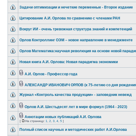
Задачи оптимизации и нечеткие переменные - Второе издание
Цитирование А.И. Орлова по сравнению с членами РАН
Вокруг ИИ - очень тревожная структура знаний и компетенций
Орлов Контроллинг ОЭМ – новое направление в менеджменте
Орлов Математика:научная революция на основе новой парад
Новая книга А.И. Орлова: Новая парадигма экономики
А.И. Орлов - Профессор года
АЛЕКСАНДР ИВАНОВИЧ ОРЛОВ (к 75-летию со дня рождения
Журнал «Контроль качества продукции» - заповедник невежд
Орлов А.И. Шестьдесят лет в мире формул (1964 - 2023)
Аннотации новых публикаций А.И. Орлова
[
На страницу:
1
,
2
,
3
,
4
,
5
]
Полный список научных и методических работ А.И.Орлова