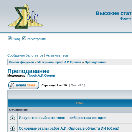
Высокие стат
Форум 
Вход
Регистрация
Сообщения без ответов
|
Активные темы
Список форумов
»
Материалы проф.А.И.Орлова
»
Преподавание
Преподавание
Модератор:
Проф.А.И.Орлов
Страница
1
из
10
[ Тем: 470 ]
Темы
Объявления
Искусственный интеллект – кибернетика сегодня
Основные этапы работ А.И. Орлова в области ИИ (обзор)