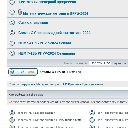
У истоков инженерной профессии
Математические методы в ВКРБ-2024
Сага о стипендии
Баллы ЭУ по прикладной статистике-2024
ИБМ7-41,2Б РПУР-2024 Лекции
ИБМ 7-41Б РПУР-2024 Семинары
Показать темы за:
Сортироват
Страница
1
из
10
[ Тем: 470 ]
Список форумов
»
Материалы проф.А.И.Орлова
»
Преподавание
Кто сейчас на форуме
Сейчас этот форум просматривают: нет зарегистрированных пользователей и гости:
Непрочитанные сообщения
Нет непрочитанных с
Непрочитанные сообщения [ Популярная тема ]
Нет непрочитанных со
Непрочитанные сообщения [ Тема закрыта ]
Нет непрочитанных со