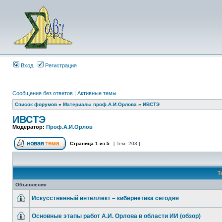
Вход
Регистрация
Сообщения без ответов
|
Активные темы
Список форумов
»
Материалы проф.А.И.Орлова
»
ИВСТЭ
ИВСТЭ
Модератор:
Проф.А.И.Орлов
Страница
1
из
5
[ Тем: 203 ]
Т
Объявления
Искусственный интеллект – кибернетика сегодня
Основные этапы работ А.И. Орлова в области ИИ (обзор)