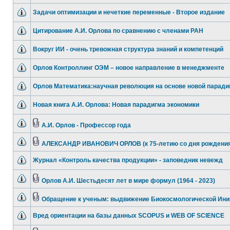
Задачи оптимизации и нечеткие переменные - Второе издание
Цитирование А.И. Орлова по сравнению с членами РАН
Вокруг ИИ - очень тревожная структура знаний и компетенций
Орлов Контроллинг ОЭМ – новое направление в менеджменте
Орлов Математика:научная революция на основе новой парад
Новая книга А.И. Орлова: Новая парадигма экономики
А.И. Орлов - Профессор года
АЛЕКСАНДР ИВАНОВИЧ ОРЛОВ (к 75-летию со дня рождения
Журнал «Контроль качества продукции» - заповедник невежд
Орлов А.И. Шестьдесят лет в мире формул (1964 - 2023)
Обращение к ученым: выдвижение Биокосмологической Ин
Вред ориентации на базы данных SCOPUS и WEB OF SCIENCE