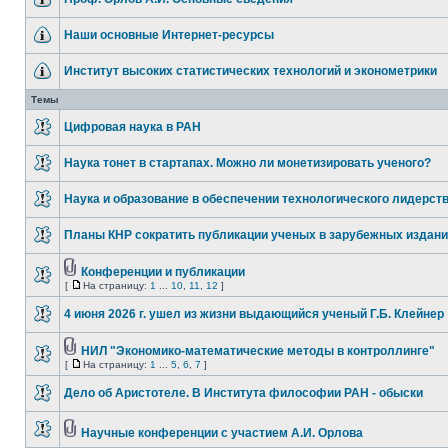
Наши основные Интернет-ресурсы
Институт высоких статистических технологий и эконометрики
Темы
Цифровая наука в РАН
Наука тонет в стартапах. Можно ли монетизировать ученого?
Наука и образование в обеспечении технологического лидерст
Планы КНР сократить публикации ученых в зарубежных издан
Конференции и публикации
[
На страницу:
1
...
10
,
11
,
12
]
4 июня 2026 г. ушел из жизни выдающийся ученый Г.Б. Клейнер
НИЛ "Экономико-математические методы в контроллинге"
[
На страницу:
1
...
5
,
6
,
7
]
Дело об Аристотеле. В Института философии РАН - обыски
Научные конференции с участием А.И. Орлова