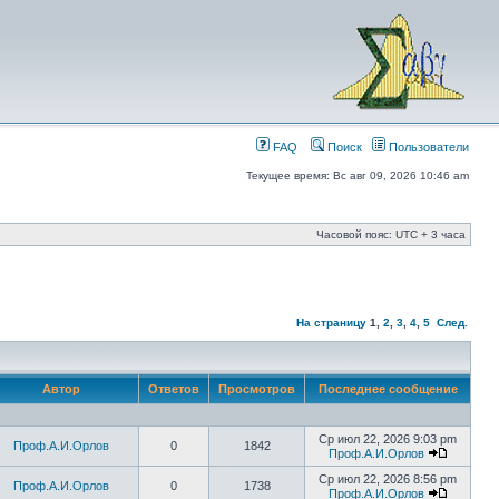
FAQ
Поиск
Пользователи
Текущее время: Вс авг 09, 2026 10:46 am
Часовой пояс: UTC + 3 часа
На страницу
1
,
2
,
3
,
4
,
5
След.
Автор
Ответов
Просмотров
Последнее сообщение
Ср июл 22, 2026 9:03 pm
Проф.А.И.Орлов
0
1842
Проф.А.И.Орлов
Ср июл 22, 2026 8:56 pm
Проф.А.И.Орлов
0
1738
Проф.А.И.Орлов