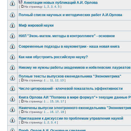
Аннотации новых публикаций А.И. Орлова
[
На страницу:
1
,
2
,
3
,
4
,
5
]
Полный список научных и методических работ А.И.Орлова
Миф мировой науки
НИЛ "Экон.-матем. методы в контроллинге" - основное
Современные подходы в наукометрии - наша новая книга
Как нам обустроить российскую науку?
Никому не нужны работы академиков и нобелевских лауреатов
Полные тексты выпусков еженедельника "Эконометрика"
[
На страницу:
1
...
11
,
12
,
13
]
Число цитирований - ключевой показатель эффективности
Книга Орлова АИ "Полвека в мире формул"+ текущие данные 
[
На страницу:
1
...
15
,
16
,
17
]
Намечены выпуски электронного еженедельника "Эконометри
[
На страницу:
1
...
16
,
17
,
18
]
Приглашаем к дискуссии по проблемам управления наукой
[
На страницу:
1
,
2
,
3
,
4
]
Проф. Орлов А.И. Основные сведения