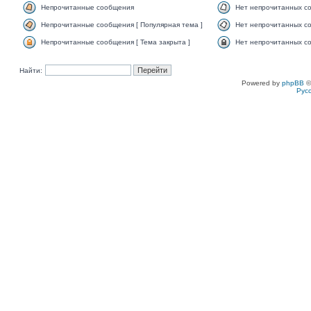
Непрочитанные сообщения
Нет непрочитанных с
Непрочитанные сообщения [ Популярная тема ]
Нет непрочитанных со
Непрочитанные сообщения [ Тема закрыта ]
Нет непрочитанных со
Найти:
Powered by
phpBB
©
Рус