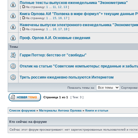
Полные тексты выпусков еженедельника "Эконометрика"
[
На страницу:
1
...
11
,
12
,
13
]
Книга Орлова АИ "Полвека в мире формул"+ текущие данные 
[
На страницу:
1
...
15
,
16
,
17
]
Намечены выпуски электронного еженедельника "Эконометри
[
На страницу:
1
...
16
,
17
,
18
]
Проф. Орлов А.И. Основные сведения
Темы
Гарри Поттер: бегство от "свободы"
Отклик на статью "Советские компьютеры: преданные и забыт
Треть россиян ежедневно пользуются Интернетом
Показать темы за:
Сортироват
Страница
1
из
1
[ Тем: 3 ]
Список форумов
»
Материалы Антона Орлова
»
Книги и статьи
Кто сейчас на форуме
Сейчас этот форум просматривают: нет зарегистрированных пользователей и гости: