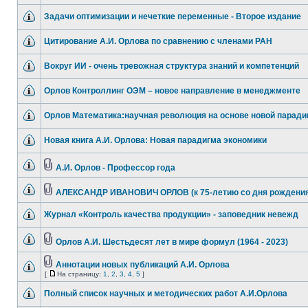
Задачи оптимизации и нечеткие переменные - Второе издание
Цитирование А.И. Орлова по сравнению с членами РАН
Вокруг ИИ - очень тревожная структура знаний и компетенций
Орлов Контроллинг ОЭМ – новое направление в менеджменте
Орлов Математика:научная революция на основе новой парад
Новая книга А.И. Орлова: Новая парадигма экономики
А.И. Орлов - Профессор года
АЛЕКСАНДР ИВАНОВИЧ ОРЛОВ (к 75-летию со дня рождения
Журнал «Контроль качества продукции» - заповедник невежд
Орлов А.И. Шестьдесят лет в мире формул (1964 - 2023)
Аннотации новых публикаций А.И. Орлова
[
На страницу:
1
,
2
,
3
,
4
,
5
]
Полный список научных и методических работ А.И.Орлова