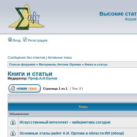
Высокие стат
Форум 
Вход
Регистрация
Сообщения без ответов
|
Активные темы
Список форумов
»
Материалы Антона Орлова
»
Книги и статьи
Книги и статьи
Модератор:
Проф.А.И.Орлов
Страница
1
из
1
[ Тем: 3 ]
Темы
Объявления
Искусственный интеллект – кибернетика сегодня
Основные этапы работ А.И. Орлова в области ИИ (обзор)