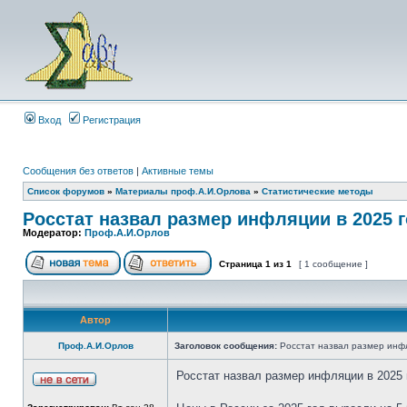
Вход
Регистрация
Сообщения без ответов
|
Активные темы
Список форумов
»
Материалы проф.А.И.Орлова
»
Статистические методы
Росстат назвал размер инфляции в 2025 
Модератор:
Проф.А.И.Орлов
Страница
1
из
1
[ 1 сообщение ]
Автор
Проф.А.И.Орлов
Заголовок сообщения:
Росстат назвал размер инфл
Росстат назвал размер инфляции в 2025 