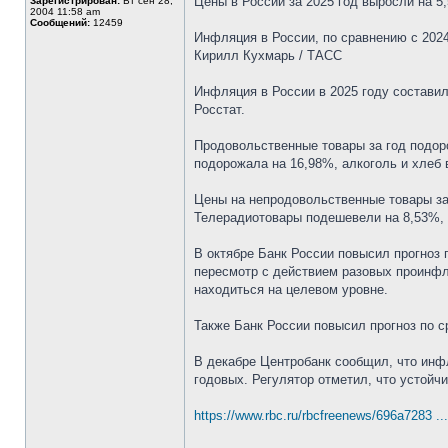
Цены в России за 2025 год выросли на 5
Зарегистрирован:
Вт сен 28,
2004 11:58 am
Сообщений:
12459
Инфляция в России, по сравнению с 2024
Кирилл Кухмарь / ТАСС
Инфляция в России в 2025 году составил
Росстат.
Продовольственные товары за год подор
подорожала на 16,98%, алкоголь и хлеб 
Цены на непродовольственные товары за 
Телерадиотовары подешевели на 8,53%, э
В октябре Банк России повысил прогноз 
пересмотр с действием разовых проинфля
находиться на целевом уровне.
Также Банк России повысил прогноз по 
В декабре Центробанк сообщил, что инф
годовых. Регулятор отметил, что устойч
https://www.rbc.ru/rbcfreenews/696a7283 .