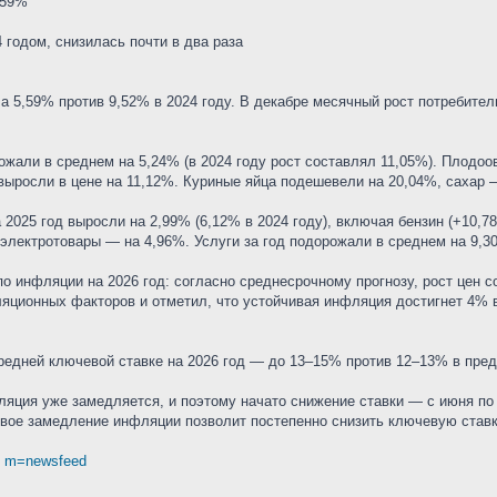
,59%
 годом, снизилась почти в два раза
а 5,59% против 9,52% в 2024 году. В декабре месячный рост потребите
ожали в среднем на 5,24% (в 2024 году рост составлял 11,05%). Плодо
выросли в цене на 11,12%. Куриные яйца подешевели на 20,04%, сахар 
2025 год выросли на 2,99% (6,12% в 2024 году), включая бензин (+10,78
лектротовары — на 4,96%. Услуги за год подорожали в среднем на 9,30
по инфляции на 2026 год: согласно среднесрочному прогнозу, рост цен с
ционных факторов и отметил, что устойчивая инфляция достигнет 4% во
средней ключевой ставке на 2026 год — до 13–15% против 12–13% в пре
ляция уже замедляется, и поэтому начато снижение ставки — с июня по
ивое замедление инфляции позволит постепенно снизить ключевую ставк
.. m=newsfeed