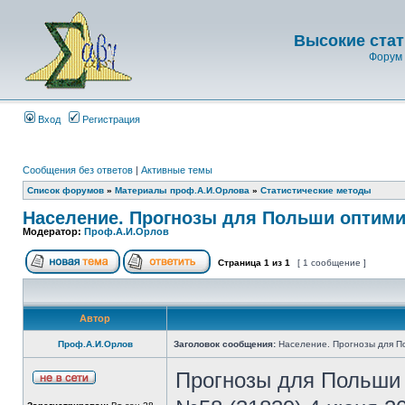
Высокие стат
Форум 
Вход
Регистрация
Сообщения без ответов
|
Активные темы
Список форумов
»
Материалы проф.А.И.Орлова
»
Статистические методы
Население. Прогнозы для Польши оптим
Модератор:
Проф.А.И.Орлов
Страница
1
из
1
[ 1 сообщение ]
Автор
Проф.А.И.Орлов
Заголовок сообщения:
Население. Прогнозы для П
Прогнозы для Польши