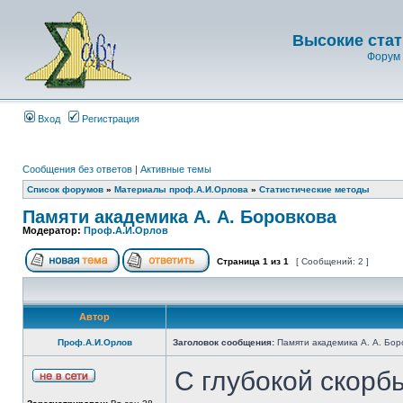
Высокие стат
Форум 
Вход
Регистрация
Сообщения без ответов
|
Активные темы
Список форумов
»
Материалы проф.А.И.Орлова
»
Статистические методы
Памяти академика А. А. Боровкова
Модератор:
Проф.А.И.Орлов
Страница
1
из
1
[ Сообщений: 2 ]
Автор
Проф.А.И.Орлов
Заголовок сообщения:
Памяти академика А. А. Бор
С глубокой скорб