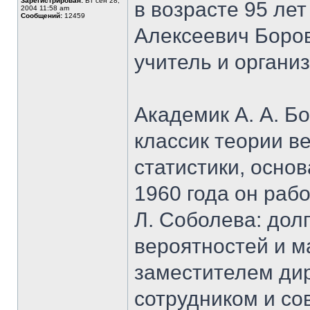
Зарегистрирован:
Вт сен 28,
в возрасте 95 ле
2004 11:58 am
Сообщений:
12459
Алексеевич Боро
учитель и организ
Академик А. А. Б
классик теории в
статистики, осно
1960 года он рабо
Л. Соболева: дол
вероятностей и м
заместителем ди
сотрудником и со