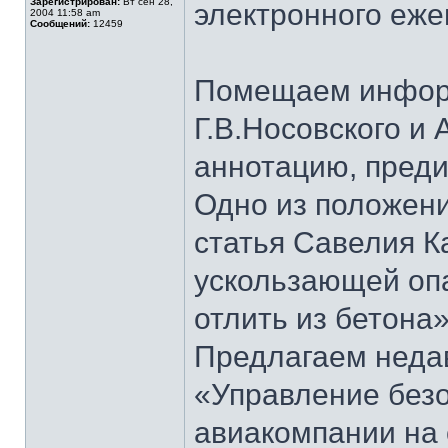
Зарегистрирован:
Вт сен 28,
электронного еж
2004 11:58 am
Сообщений:
12459
Помещаем информ
Г.В.Носовского и 
аннотацию, преди
Одно из положени
статья Савелия 
ускользающей оп
отлить из бетона»
Предлагаем неда
«Управление безо
авиакомпании на