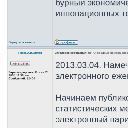
бурный экономичес
инновационных те
Вернуться наверх
Проф.А.И.Орлов
Заголовок сообщения:
Re: Очередные номера элек
2013.03.04. Наме
Зарегистрирован:
Вт сен 28,
электронного еж
2004 11:58 am
Сообщений:
12459
Начинаем публико
статистических м
электронный вар