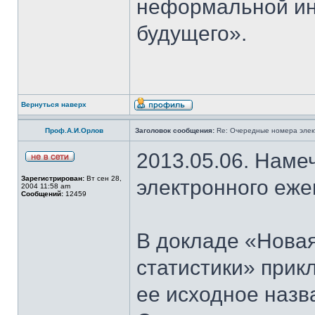
неформальной и
будущего».
Вернуться наверх
Проф.А.И.Орлов
Заголовок сообщения:
Re: Очередные номера элек
2013.05.06. Наме
Зарегистрирован:
Вт сен 28,
электронного еж
2004 11:58 am
Сообщений:
12459
В докладе «Нова
статистики» прик
ее исходное назв