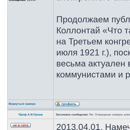
Продолжаем публ
Коллoнтай «Что т
на Третьем конгр
июля 1921 г.), по
весьма актуален
коммунистами и 
Вернуться наверх
Проф.А.И.Орлов
Заголовок сообщения:
Re: Очередные номера элек
2013.04.01. Наме