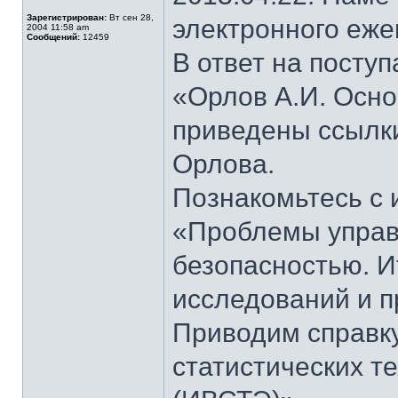
Зарегистрирован:
Вт сен 28,
электронного еж
2004 11:58 am
Сообщений:
12459
В ответ на пост
«Орлов А.И. Осно
приведены ссылки
Орлова.
Познакомьтесь с 
«Проблемы управ
безопасностью. И
исследований и п
Приводим справк
статистических т