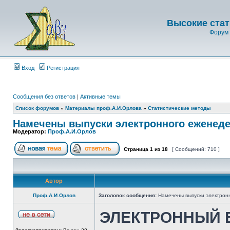
Высокие стат
Форум 
Вход
Регистрация
Сообщения без ответов
|
Активные темы
Список форумов
»
Материалы проф.А.И.Орлова
»
Статистические методы
Намечены выпуски электронного еженеде
Модератор:
Проф.А.И.Орлов
Страница
1
из
18
[ Сообщений: 710 ]
Автор
Проф.А.И.Орлов
Заголовок сообщения:
Намечены выпуски электрон
ЭЛЕКТРОННЫЙ 