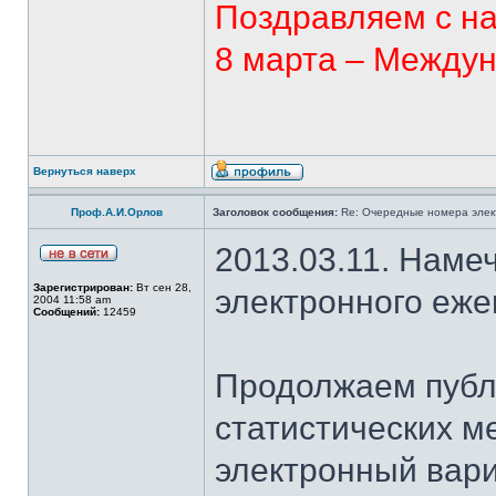
Поздравляем с н
8 марта – Между
Вернуться наверх
Проф.А.И.Орлов
Заголовок сообщения:
Re: Очередные номера элек
2013.03.11. Наме
Зарегистрирован:
Вт сен 28,
электронного еж
2004 11:58 am
Сообщений:
12459
Продолжаем публ
статистических м
электронный вар