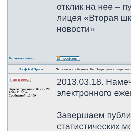
отклик на нее – 
лицея «Вторая шк
новости»
Вернуться наверх
Проф.А.И.Орлов
Заголовок сообщения:
Re: Очередные номера элек
2013.03.18. Наме
Зарегистрирован:
Вт сен 28,
электронного еж
2004 11:58 am
Сообщений:
12459
Завершаем публи
статистических м