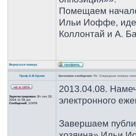
Помещаем начало
Ильи Иоффе, идей
Коллонтай и А. Б
Вернуться наверх
Проф.А.И.Орлов
Заголовок сообщения:
Re: Очередные номера элек
2013.04.08. Наме
Зарегистрирован:
Вт сен 28,
электронного еж
2004 11:58 am
Сообщений:
12459
Завершаем публи
хозяина» Ильи И