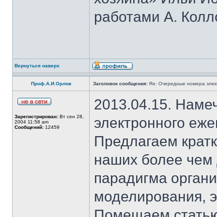
работами А. Колл
Вернуться наверх
Проф.А.И.Орлов
Заголовок сообщения:
Re: Очередные номера элек
2013.04.15. Наме
Зарегистрирован:
Вт сен 28,
электронного еж
2004 11:58 am
Сообщений:
12459
Предлагаем крат
наших более чем
парадигма органи
моделирования, э
Помещаем статью