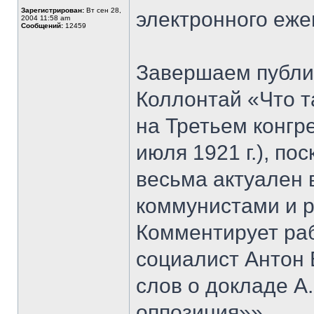
Зарегистрирован:
Вт сен 28,
электронного еж
2004 11:58 am
Сообщений:
12459
Завершаем публ
Коллoнтай «Что т
на Третьем конгр
июля 1921 г.), по
весьма актуален
коммунистами и 
Комментирует ра
социалист Антон 
слов о докладе А
оппозиция»».