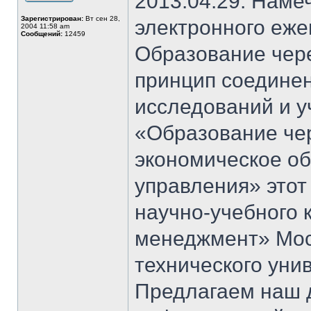
2013.04.29. Наме
Зарегистрирован:
Вт сен 28,
электронного еж
2004 11:58 am
Сообщений:
12459
Образование чер
принцип соединен
исследований и у
«Образование чер
экономическое о
управления» этот
научно-учебного 
менеджмент» Моск
технического уни
Предлагаем наш д