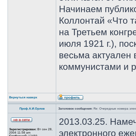
Начинаем публик
Коллoнтай «Что т
на Третьем конгр
июля 1921 г.), по
весьма актуален
коммунистами и 
Вернуться наверх
Проф.А.И.Орлов
Заголовок сообщения:
Re: Очередные номера элек
2013.03.25. Наме
Зарегистрирован:
Вт сен 28,
электронного еж
2004 11:58 am
Сообщений:
12459