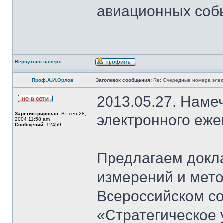
авиационных соб
Вернуться наверх
Проф.А.И.Орлов
Заголовок сообщения:
Re: Очередные номера элек
2013.05.27. Наме
Зарегистрирован:
Вт сен 28,
электронного еж
2004 11:58 am
Сообщений:
12459
Предлагаем докл
измерений и мет
Всероссийском со
«Стратегическое