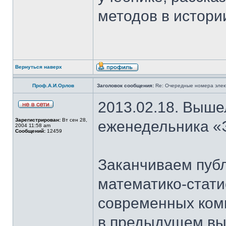
методов в истори
Вернуться наверх
Проф.А.И.Орлов
Заголовок сообщения:
Re: Очередные номера элек
2013.02.18. Выше
Зарегистрирован:
Вт сен 28,
еженедельника «
2004 11:58 am
Сообщений:
12459
Заканчиваем пуб
математико-стати
современных ком
в предыдущем вы