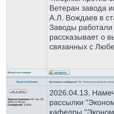
Ветеран завода и
А.Л. Вождаев в с
Заводы работали
рассказывает о 
связанных с Люб
Вернуться наверх
Проф.А.И.Орлов
Заголовок сообщения:
Re: Намечены выпуски элект
2026.04.13. Наме
Зарегистрирован:
Вт сен 28,
рассылки "Эконом
2004 11:58 am
Сообщений:
12459
кафедры "Экономи