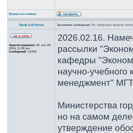
Вернуться наверх
Проф.А.И.Орлов
Заголовок сообщения:
Re: Намечены выпуски элект
2026.02.16. Наме
Зарегистрирован:
Вт сен 28,
рассылки "Эконом
2004 11:58 am
Сообщений:
12459
кафедры "Экономи
научно-учебного 
менеджмент" МГТУ
Министерства гор
но на самом деле
утверждение обо