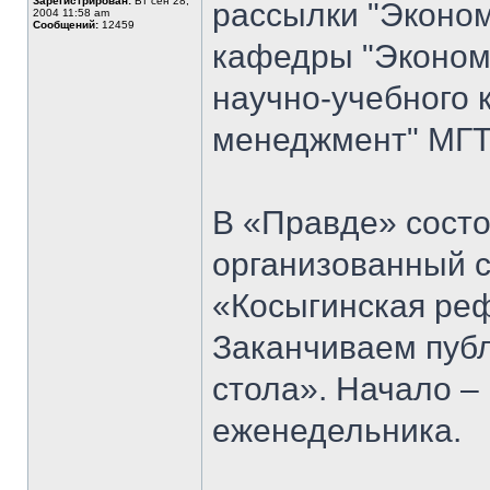
Зарегистрирован:
Вт сен 28,
рассылки "Эконом
2004 11:58 am
Сообщений:
12459
кафедры "Экономи
научно-учебного 
менеджмент" МГТУ
В «Правде» состо
организованный 
«Косыгинская реф
Заканчиваем публ
стола». Начало 
еженедельника.