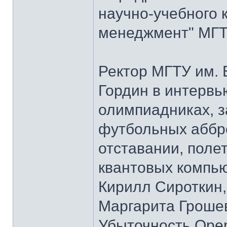
научно-учебного 
менеджмент" МГТУ
Ректор МГТУ им.
Гордин в интервь
олимпиадниках, з
футбольных аббре
отставании, полет
квантовых компью
Кирилл Сироткин
Маргарита Гроше
Убыточность Open