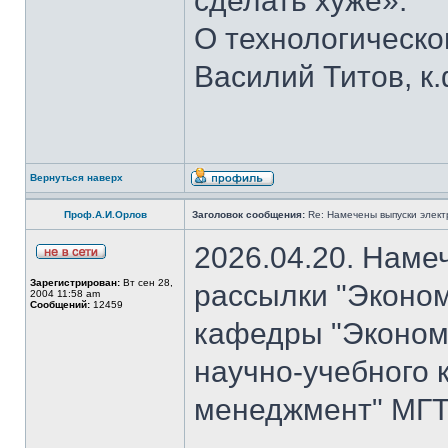
сделать хуже».
О технологическ
Василий Титов, к.
Вернуться наверх
Проф.А.И.Орлов
Заголовок сообщения:
Re: Намечены выпуски элект
2026.04.20. Наме
Зарегистрирован:
Вт сен 28,
рассылки "Эконом
2004 11:58 am
Сообщений:
12459
кафедры "Экономи
научно-учебного 
менеджмент" МГТУ