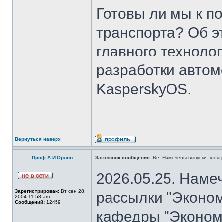
Готовы ли мы к п
транспорта? Об э
главного техноло
разработки авто
KasperskyOS.
Вернуться наверх
Проф.А.И.Орлов
Заголовок сообщения:
Re: Намечены выпуски элект
2026.05.25. Наме
Зарегистрирован:
Вт сен 28,
рассылки "Эконом
2004 11:58 am
Сообщений:
12459
кафедры "Экономи