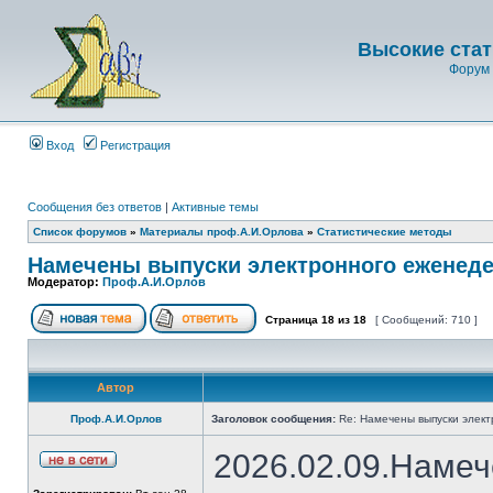
Высокие стат
Форум 
Вход
Регистрация
Сообщения без ответов
|
Активные темы
Список форумов
»
Материалы проф.А.И.Орлова
»
Статистические методы
Намечены выпуски электронного еженеде
Модератор:
Проф.А.И.Орлов
Страница
18
из
18
[ Сообщений: 710 ]
Автор
Проф.А.И.Орлов
Заголовок сообщения:
Re: Намечены выпуски элект
2026.02.09.Намеч