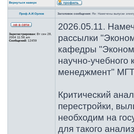
Вернуться наверх
Проф.А.И.Орлов
Заголовок сообщения:
Re: Намечены выпуски элект
2026.05.11. Наме
Зарегистрирован:
Вт сен 28,
рассылки "Эконом
2004 11:58 am
Сообщений:
12459
кафедры "Экономи
научно-учебного 
менеджмент" МГТУ
Критический анал
перестройки, выл
необходим на гос
для такого анализ