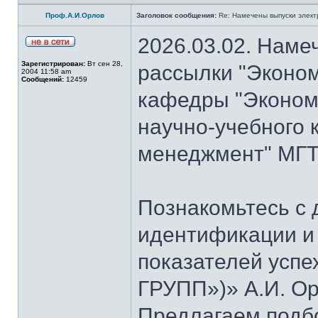
Проф.А.И.Орлов
Заголовок сообщения:
Re: Намечены выпуски элект
2026.03.02. Наме
Зарегистрирован:
Вт сен 28,
рассылки "Эконом
2004 11:58 am
Сообщений:
12459
кафедры "Экономи
научно-учебного 
менеджмент" МГТУ
Познакомьтесь с
идентификации и
показателей успе
ГРУПП»)» А.И. Ор
Предлагаем подб