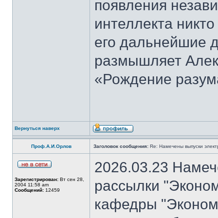
появления незави
интеллекта никто
его дальнейшие д
размышляет Алекс
«Рождение разум
Вернуться наверх
Проф.А.И.Орлов
Заголовок сообщения:
Re: Намечены выпуски элект
2026.03.23 Намеч
Зарегистрирован:
Вт сен 28,
рассылки "Эконом
2004 11:58 am
Сообщений:
12459
кафедры "Экономи