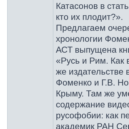
Катасонов в стат
кто их плодит?».
Предлагаем очер
хронологии Фомен
АСТ выпущена кни
«Русь и Рим. Как 
же издательстве 
Фоменко и Г.В. Н
Крыму. Там же у
содержание виде
русофобии: как п
академик РАН Сер