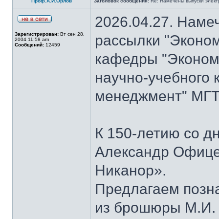
Проф.А.И.Орлов
Заголовок сообщения:
Re: Намечены выпуски элект
2026.04.27. Наме
Зарегистрирован:
Вт сен 28,
рассылки "Эконом
2004 11:58 am
Сообщений:
12459
кафедры "Экономи
научно-учебного 
менеджмент" МГТУ
К 150-летию со д
Александр Офице
Никанор».
Предлагаем позн
из брошюры М.И.