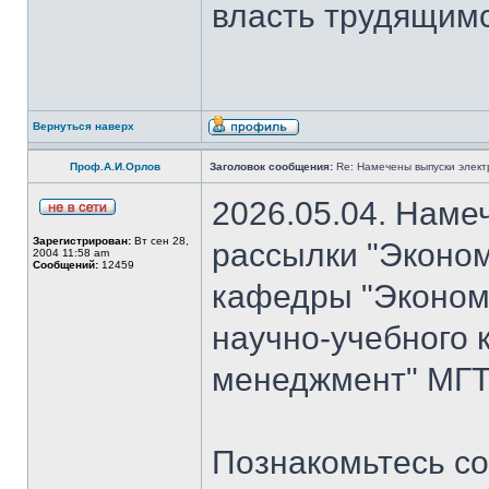
власть трудящимся
Вернуться наверх
Проф.А.И.Орлов
Заголовок сообщения:
Re: Намечены выпуски элект
2026.05.04. Наме
Зарегистрирован:
Вт сен 28,
рассылки "Эконом
2004 11:58 am
Сообщений:
12459
кафедры "Экономи
научно-учебного 
менеджмент" МГТУ
Познакомьтесь со