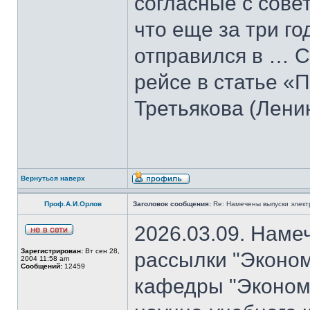
согласные с совет
что еще за три го
отправился в … С
рейсе в статье «
Третьякова (Лени
Вернуться наверх
Проф.А.И.Орлов
Заголовок сообщения:
Re: Намечены выпуски элект
2026.03.09. Наме
Зарегистрирован:
Вт сен 28,
рассылки "Эконом
2004 11:58 am
Сообщений:
12459
кафедры "Экономи