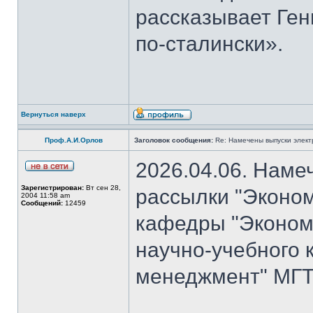
рассказывает Ген
по-сталински».
Вернуться наверх
Проф.А.И.Орлов
Заголовок сообщения:
Re: Намечены выпуски элект
2026.04.06. Наме
Зарегистрирован:
Вт сен 28,
рассылки "Эконом
2004 11:58 am
Сообщений:
12459
кафедры "Экономи
научно-учебного 
менеджмент" МГТУ