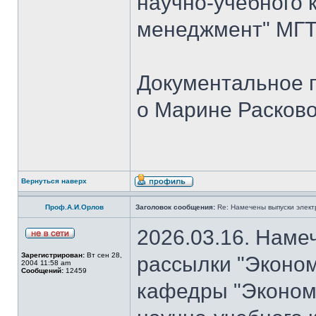
научно-учебного 
менеджмент" МГТУ
Документальное 
о Марине Расков
Вернуться наверх
Проф.А.И.Орлов
Заголовок сообщения:
Re: Намечены выпуски элект
2026.03.16. Наме
Зарегистрирован:
Вт сен 28,
рассылки "Эконом
2004 11:58 am
Сообщений:
12459
кафедры "Экономи