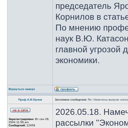
председатель Яро
Корнилов в стать
По мнению профе
наук В.Ю. Катасо
главной угрозой 
экономики.
Вернуться наверх
Проф.А.И.Орлов
Заголовок сообщения:
Re: Намечены выпуски элект
2026.05.18. Наме
Зарегистрирован:
Вт сен 28,
рассылки "Эконом
2004 11:58 am
Сообщений:
12459