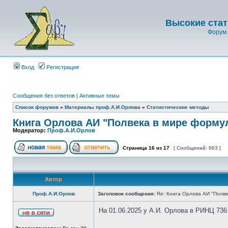
Высокие стат
Форум 
Вход
Регистрация
Сообщения без ответов
|
Активные темы
Список форумов
»
Материалы проф.А.И.Орлова
»
Статистические методы
Книга Орлова АИ "Полвека в мире форму
Модератор:
Проф.А.И.Орлов
Страница
16
из
17
[ Сообщений: 663 ]
Автор
Проф.А.И.Орлов
Заголовок сообщения:
Re: Книга Орлова АИ "Полве
На 01.06.2025 у А.И. Орлова в РИНЦ 736