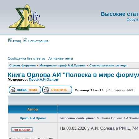
Высокие стат
Форум 
Вход
Регистрация
Сообщения без ответов
|
Активные темы
Список форумов
»
Материалы проф.А.И.Орлова
»
Статистические методы
Книга Орлова АИ "Полвека в мире форму
Модератор:
Проф.А.И.Орлов
Страница
17
из
17
[ Сообщений: 663 ]
Автор
Проф.А.И.Орлов
Заголовок сообщения:
Re: Книга Орлова АИ "Полве
На 08.03.2026 у А.И. Орлова в РИНЦ 744