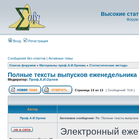
Высокие стат
Форум 
Вход
Регистрация
Сообщения без ответов
|
Активные темы
Список форумов
»
Материалы проф.А.И.Орлова
»
Статистические методы
Полные тексты выпусков еженедельника 
Модератор:
Проф.А.И.Орлов
Страница
13
из
13
[ Сообщений: 518 ]
Автор
Проф.А.И.Орлов
Заголовок сообщения:
Re: Полные тексты выпусков
Электронный еже