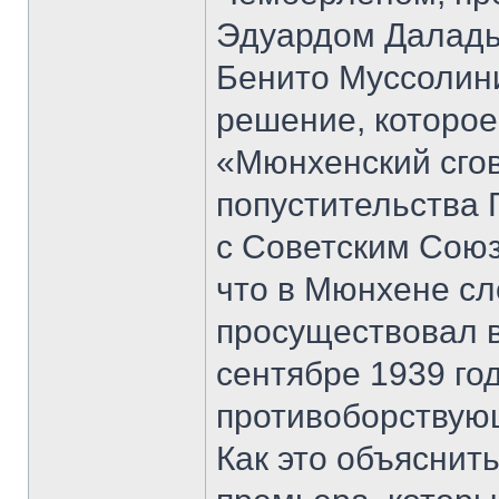
Эдуардом Даладь
Бенито Муссолини
решение, которое
«Мюнхенский сго
попустительства Г
с Советским Союз
что в Мюнхене сл
просуществовал в
сентябре 1939 го
противоборствую
Как это объяснит