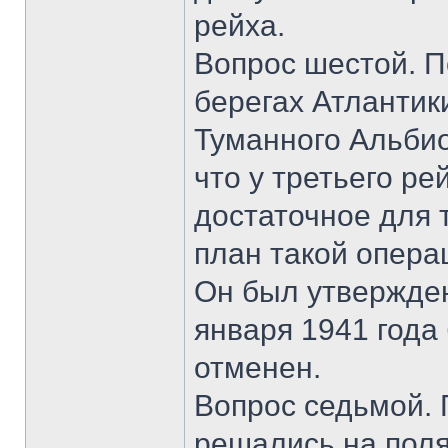
рейха.
Вопрос шестой. П
берегах Атлантики
Туманного Альбио
что у третьего р
достаточное для 
план такой опера
Он был утвержден
января 1941 года
отменен.
Вопрос седьмой. 
решались на поля