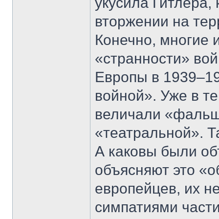
укусила Гитлера, 
вторжении на те
Конечно, многие 
«странности» вой
Европы в 1939–19
войной». Уже в т
величали «фальш
«театральной». Т
А каковы были о
объясняют это «
европейцев, их н
симпатиями части