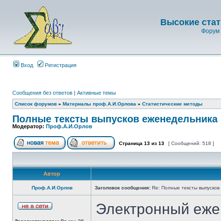
Высокие стат
Форум 
Вход
Регистрация
Сообщения без ответов
|
Активные темы
Список форумов
»
Материалы проф.А.И.Орлова
»
Статистические методы
Полные тексты выпусков еженедельника 
Модератор:
Проф.А.И.Орлов
Страница
13
из
13
[ Сообщений: 518 ]
Автор
Проф.А.И.Орлов
Заголовок сообщения:
Re: Полные тексты выпусков
Электронный еже