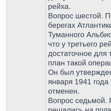
рейха.
Вопрос шестой. П
берегах Атлантики
Туманного Альбио
что у третьего р
достаточное для 
план такой опера
Он был утвержден
января 1941 года
отменен.
Вопрос седьмой. 
решались на поля