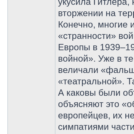
укусила Гитлера, 
вторжении на те
Конечно, многие 
«странности» вой
Европы в 1939–19
войной». Уже в т
величали «фальш
«театральной». Т
А каковы были о
объясняют это «
европейцев, их н
симпатиями части