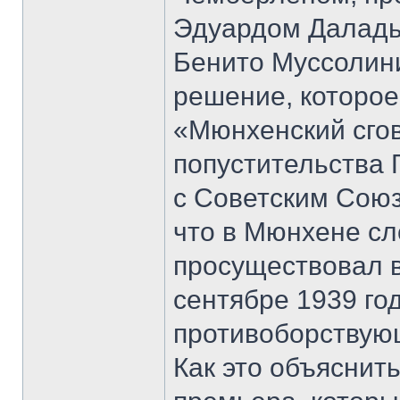
Эдуардом Даладь
Бенито Муссолини
решение, которое
«Мюнхенский сго
попустительства Г
с Советским Союз
что в Мюнхене сл
просуществовал в
сентябре 1939 го
противоборствую
Как это объяснит