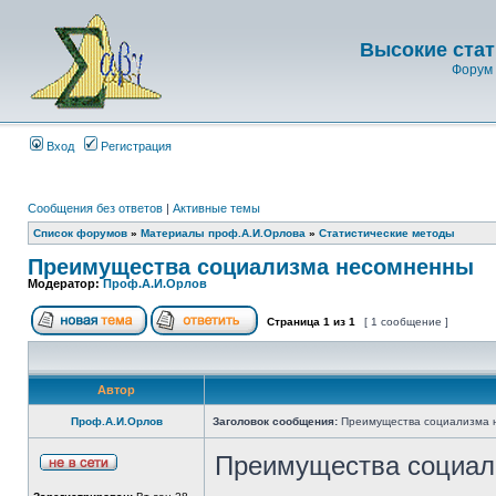
Высокие стат
Форум 
Вход
Регистрация
Сообщения без ответов
|
Активные темы
Список форумов
»
Материалы проф.А.И.Орлова
»
Статистические методы
Преимущества социализма несомненны
Модератор:
Проф.А.И.Орлов
Страница
1
из
1
[ 1 сообщение ]
Автор
Проф.А.И.Орлов
Заголовок сообщения:
Преимущества социализма 
Преимущества социал