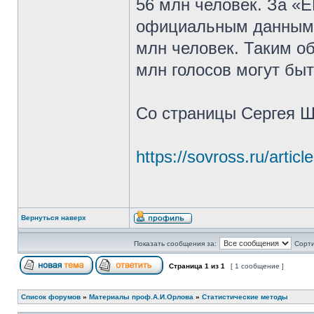
56 млн человек. За «Е
официальным данным, 
млн человек. Таким о
млн голосов могут бы
Со страницы Сергея Ш
https://sovross.ru/artic
Вернуться наверх
Показать сообщения за:
Сорти
Страница
1
из
1
[ 1 сообщение ]
Список форумов
»
Материалы проф.А.И.Орлова
»
Статистические методы