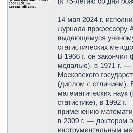
(к 75-летию со дня ро
Зарегистрирован:
Вт сен 28,
2004 11:58 am
Сообщений:
12459
14 мая 2024 г. исполн
журнала профессору А
выдающемуся ученому
статистических метод
В 1966 г. он закончил
медалью), в 1971 г. 
Московского государст
(диплом с отличием). 
математических наук 
статистике), в 1992 г.
применению математич
в 2009 г. — доктором 
инструментальным мет