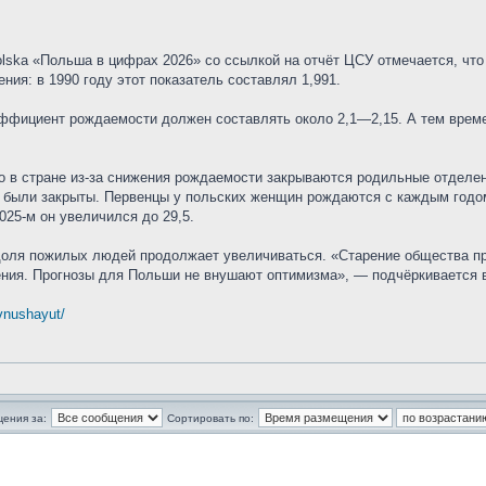
Polska «Польша в цифрах 2026» со ссылкой на отчёт ЦСУ отмечается, ч
ения: в 1990 году этот показатель составлял 1,991.
ффициент рождаемости должен составлять около 2,1—2,15. А тем време
о в стране из-за снижения рождаемости закрываются родильные отделен
их были закрыты. Первенцы у польских женщин рождаются с каждым годо
2025-м он увеличился до 29,5.
 доля пожилых людей продолжает увеличиваться. «Старение общества пр
ения. Прогнозы для Польши не внушают оптимизма», — подчёркивается 
 vnushayut/
щения за:
Сортировать по: