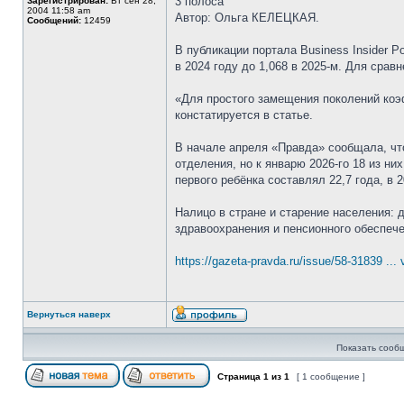
3 полоса
Зарегистрирован:
Вт сен 28,
2004 11:58 am
Автор: Ольга КЕЛЕЦКАЯ.
Сообщений:
12459
В публикации портала Business Insider 
в 2024 году до 1,068 в 2025-м. Для сравн
«Для простого замещения поколений коэ
констатируется в статье.
В начале апреля «Правда» сообщала, чт
отделения, но к январю 2026-го 18 из н
первого ребёнка составлял 22,7 года, в 
Налицо в стране и старение населения:
здравоохранения и пенсионного обеспеч
https://gazeta-pravda.ru/issue/58-31839 ...
Вернуться наверх
Показать сооб
Страница
1
из
1
[ 1 сообщение ]