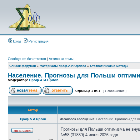
Вход
Регистрация
Сообщения без ответов
|
Активные темы
Список форумов
»
Материалы проф.А.И.Орлова
»
Статистические методы
Население. Прогнозы для Польши оптим
Модератор:
Проф.А.И.Орлов
Страница
1
из
1
[ 1 сообщение ]
Автор
Проф.А.И.Орлов
Заголовок сообщения:
Население. Прогнозы для П
Прогнозы для Польши оптимизма не вну
№58 (31839) 4 июня 2026 года