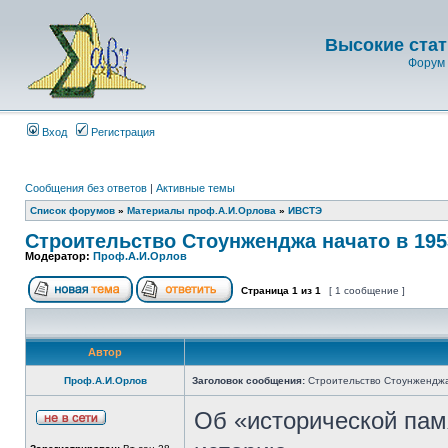
Высокие стат
Форум 
Вход
Регистрация
Сообщения без ответов
|
Активные темы
Список форумов
»
Материалы проф.А.И.Орлова
»
ИВСТЭ
Строительство Стоунженджа начато в 1953
Модератор:
Проф.А.И.Орлов
Страница
1
из
1
[ 1 сообщение ]
Автор
Проф.А.И.Орлов
Заголовок сообщения:
Строительство Стоунженджа 
Об «исторической пам