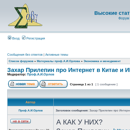
Высокие стат
Форум 
Вход
Регистрация
Сообщения без ответов
|
Активные темы
Список форумов
»
Материалы проф.А.И.Орлова
»
Экономика и менеджмент
Захар Прилепин про Интернет в Китае и 
Модератор:
Проф.А.И.Орлов
Страница
1
из
1
[ 1 сообщение ]
Автор
Проф.А.И.Орлов
Заголовок сообщения:
Захар Прилепин про Интерне
А КАК У НИХ?