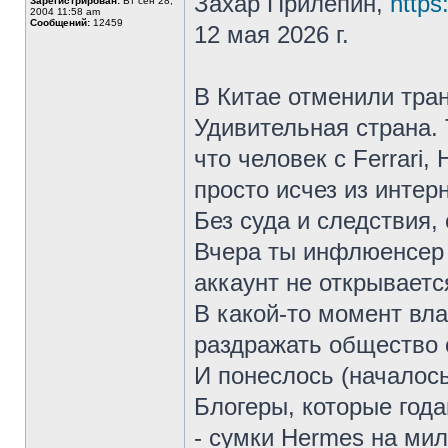
Захар Прилепин,
https
Зарегистрирован:
Вт сен 28,
2004 11:58 am
Сообщений:
12459
12 мая 2026 г.
В Китае отменили тра
Удивительная страна. 
что человек с Ferrari
просто исчез из интерн
Без суда и следствия,
Вчера ты инфлюенсер 
аккаунт не открываетс
В какой-то момент вла
раздражать общество 
И понеслось (началось
Блогеры, которые год
- сумки Hermes на ми