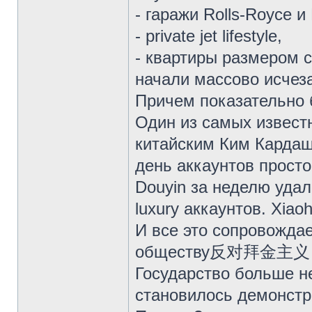
- гаражи Rolls-Royce и 
- private jet lifestyle,
- квартиры размером с
начали массово исчеза
Причем показательно 
Один из самых извест
китайским Ким Кардаш
день аккаунтов просто
Douyin за неделю удал
luxury аккаунтов. Xia
И все это сопровожда
обществу反对拜金主义 «бо
Государство больше н
становилось демонстр