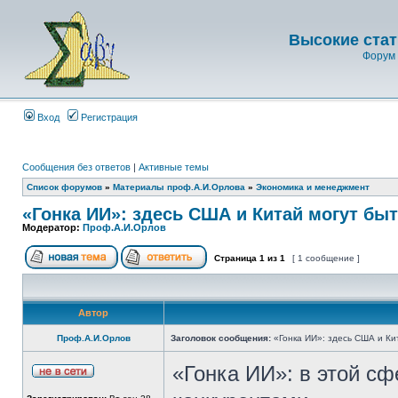
Высокие стат
Форум 
Вход
Регистрация
Сообщения без ответов
|
Активные темы
Список форумов
»
Материалы проф.А.И.Орлова
»
Экономика и менеджмент
«Гонка ИИ»: здесь США и Китай могут бы
Модератор:
Проф.А.И.Орлов
Страница
1
из
1
[ 1 сообщение ]
Автор
Проф.А.И.Орлов
Заголовок сообщения:
«Гонка ИИ»: здесь США и Ки
«Гонка ИИ»: в этой с