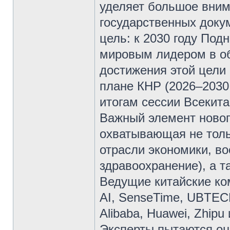
уделяет большое вним
государственных доку
цель: к 2030 году По
мировым лидером в об
достижения этой цели
плане КНР (2026–2030 
итогам сессии Всекит
Важный элемент новог
охватывающая не толь
отрасли экономики, в
здравоохранение), а т
Ведущие китайские ко
AI, SenseTime, UBTECH 
Alibaba, Huawei, Zhipu 
Эксперты пытаются оце