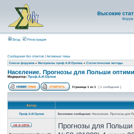
Высокие стат
Форум 
Вход
Регистрация
Сообщения без ответов
|
Активные темы
Список форумов
»
Материалы проф.А.И.Орлова
»
Статистические методы
Население. Прогнозы для Польши оптим
Модератор:
Проф.А.И.Орлов
Страница
1
из
1
[ 1 сообщение ]
Автор
Проф.А.И.Орлов
Заголовок сообщения:
Население. Прогнозы для П
Прогнозы для Польши