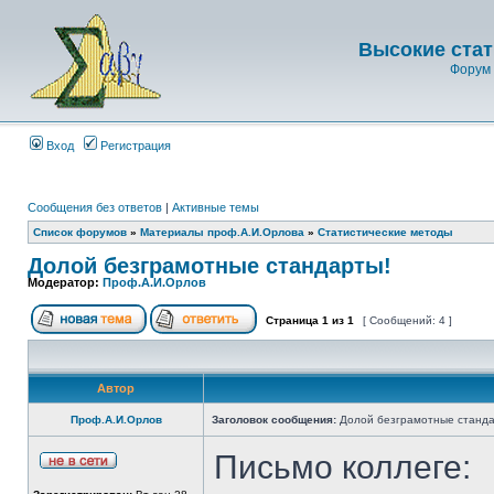
Высокие стат
Форум 
Вход
Регистрация
Сообщения без ответов
|
Активные темы
Список форумов
»
Материалы проф.А.И.Орлова
»
Статистические методы
Долой безграмотные стандарты!
Модератор:
Проф.А.И.Орлов
Страница
1
из
1
[ Сообщений: 4 ]
Автор
Проф.А.И.Орлов
Заголовок сообщения:
Долой безграмотные станда
Письмо коллеге: