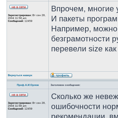
Впрочем, многие 
Зарегистрирован:
Вт сен 28,
И пакеты програм
2004 11:58 am
Сообщений:
12459
Например, можно
безграмотности 
перевели size как 
Вернуться наверх
Проф.А.И.Орлов
Заголовок сообщения:
Сколько же неве
Зарегистрирован:
Вт сен 28,
ошибочности нор
2004 11:58 am
Сообщений:
12459
рекомендации, вм