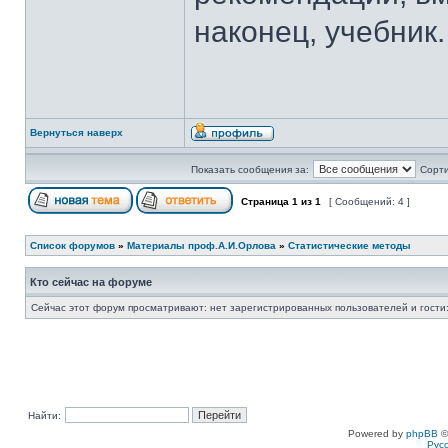
наконец, учебник.
Вернуться наверх
Показать сообщения за:
Сорти
Страница
1
из
1
[ Сообщений: 4 ]
Список форумов
»
Материалы проф.А.И.Орлова
»
Статистические методы
Кто сейчас на форуме
Сейчас этот форум просматривают: нет зарегистрированных пользователей и гости:
Найти:
Powered by
phpBB
©
Рус