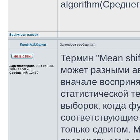
algorithm(Среднег
Вернуться наверх
Проф.А.И.Орлов
Заголовок сообщения:
Термин "Mean shif
Зарегистрирован:
Вт сен 28,
может разными ав
2004 11:58 am
Сообщений:
12459
вначале восприня
статистической т
выборок, когда ф
соответствующие
только сдвигом. 