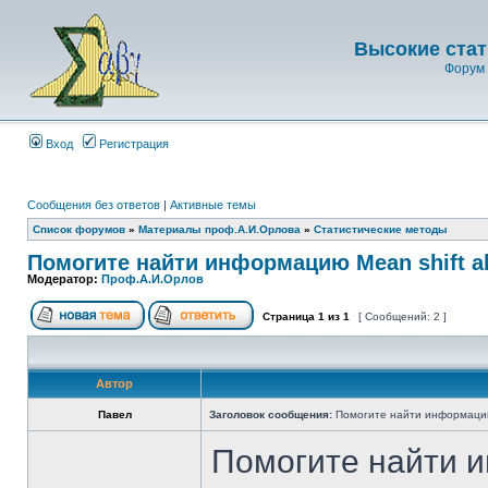
Высокие стат
Форум 
Вход
Регистрация
Сообщения без ответов
|
Активные темы
Список форумов
»
Материалы проф.А.И.Орлова
»
Статистические методы
Помогите найти информацию Mean shift al
Модератор:
Проф.А.И.Орлов
Страница
1
из
1
[ Сообщений: 2 ]
Автор
Павел
Заголовок сообщения:
Помогите найти информацию 
Помогите найти и