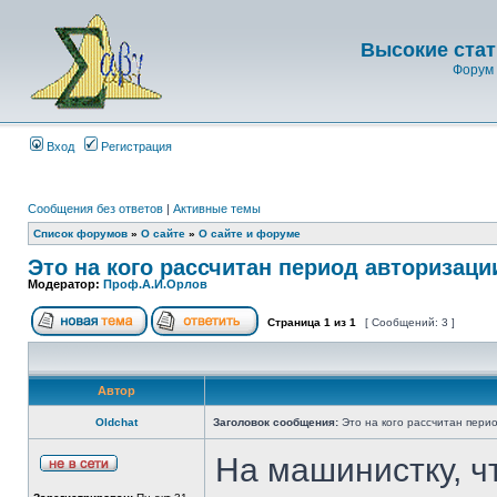
Высокие стат
Форум 
Вход
Регистрация
Сообщения без ответов
|
Активные темы
Список форумов
»
О сайте
»
О сайте и форуме
Это на кого рассчитан период авторизаци
Модератор:
Проф.А.И.Орлов
Страница
1
из
1
[ Сообщений: 3 ]
Автор
Oldchat
Заголовок сообщения:
Это на кого рассчитан пери
На машинистку, ч