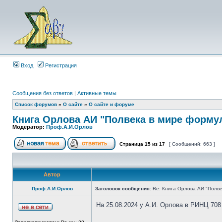
Вход
Регистрация
Сообщения без ответов
|
Активные темы
Список форумов
»
О сайте
»
О сайте и форуме
Книга Орлова АИ "Полвека в мире форму
Модератор:
Проф.А.И.Орлов
Страница
15
из
17
[ Сообщений: 663 ]
Автор
Проф.А.И.Орлов
Заголовок сообщения:
Re: Книга Орлова АИ "Полве
На 25.08.2024 у А.И. Орлова в РИНЦ 708