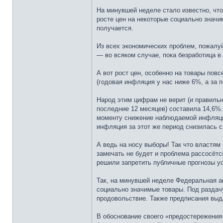
На минувшей неделе стало известно, чт
росте цен на некоторые социально значи
получается.
Из всех экономических проблем, пожалу
— во всяком случае, пока безработица в
А вот рост цен, особенно на товары пов
(годовая инфляция у нас ниже 6%, а за
Народ этим цифрам не верит (и правильн
последние 12 месяцев) составила 14,6%.
моменту снижение наблюдаемой инфляции
инфляция за этот же период снизилась с 
А ведь на носу выборы! Так что властям
замечать не будет и проблема рассосётс
решили запретить публичные прогнозы ус
Так, на минувшей неделе Федеральная а
социально значимые товары. Под раздачу
продовольствие. Также предписания выда
В обоснование своего «предостережения