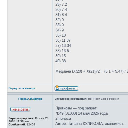
29) 7.2
30) 7.4
31) 8.4
32) 9
33) 9
34) 9
35) 10
36) 11.37
37) 13.34
38) 13.5
39) 15
40) 38
Медиана (Х(20) + Х(21))/2 = (5.1 + 5.47) /
Вернуться наверх
Проф.А.И.Орлов
Заголовок сообщения:
Re: Рост цен в России
Прогнозы — под запрет
№49 (31830) 14 мая 2026 года
2 полоса
Зарегистрирован:
Вт сен 28,
2004 11:58 am
Автор: Татьяна КУЛИКОВА, экономист.
Сообщений:
12459