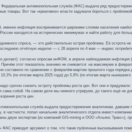
о Федеральная антимонопольная служба (ФАС) выдала ряд предостереже
мые товары. Вот так «креативно» власти задумали бороться с проблемо
й, именно инфляция воспринимается широкими слоями населения наиболе
 России находится на исторических минимумах и найти работу для боль
седневного спроса, — это действительно острая проблема. Её острота н
 последнюю отчётную неделю — с 28 апреля по 4 мая — индекс потребит
о делает): согласно опросам инФОМ, в апреле наблюдаемая инфляция (т
 Причём этот показатель значимо не снижается: на максимуме в феврал
 составило по сравнению с февралём-мартом прошлого года порядка дву
10,3% (по итогам марта 2025 года) до 5,9% (по итогам марта нынешнего 
 надо срочно снизить остроту проблемы роста цен. Вот они и придумали
я сама собой. На самом деле мы немного утрируем, до такого ещё не до
корения роста цен.
нтимонопольная служба выдала предостережения аналитикам, давшим п
, в частности, попал начальник аналитического отдела инвест-компании
ны двум экспертам (из компаний GIS-mining и ООО «Альянс Тракс»), пр
» ФАС приводит аргумент о том, что такие публичные высказывания пом