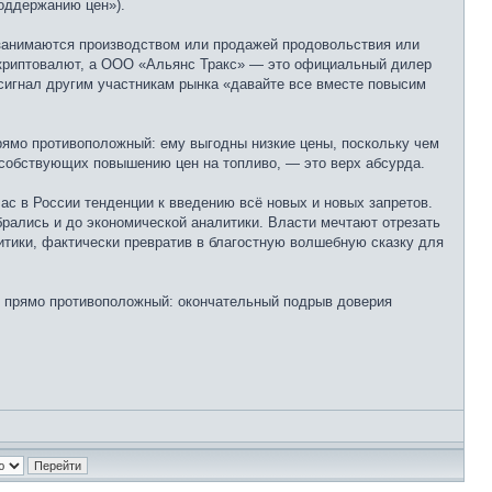
поддержанию цен»).
е занимаются производством или продажей продовольствия или
а криптовалют, а ООО «Альянс Тракс» — это официальный дилер
к сигнал другим участникам рынка «давайте все вместе повысим
прямо противоположный: ему выгодны низкие цены, поскольку чем
пособствующих повышению цен на топливо, — это верх абсурда.
с в России тенденции к введению всё новых и новых запретов.
обрались и до экономической аналитики. Власти мечтают отрезать
итики, фактически превратив в благостную волшебную сказку для
ет прямо противоположный: окончательный подрыв доверия