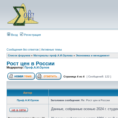
Вход
Регистрация
Сообщения без ответов
|
Активные темы
Список форумов
»
Материалы проф.А.И.Орлова
»
Экономика и менеджмент
Рост цен в России
Модератор:
Проф.А.И.Орлов
Страница
4
из
4
[ Сообщений: 122 ]
Автор
Проф.А.И.Орлов
Заголовок сообщения:
Re: Рост цен в России
Данные, собранные осенью 2024 г. студ