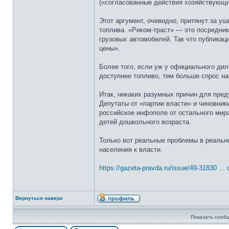
(«согласованные действия хозяйствующи
Этот аргумент, очевидно, притянут за 
топлива. «Риком-траст» — это посредни
грузовых автомобилей. Так что публикац
цены».
Более того, если уж у официального дил
доступнее топливо, тем больше спрос на
Итак, никаких разумных причин для пред
Депутаты от «партии власти» и чиновник
российское инфополе от остального мира
детей дошкольного возраста.
Только вот реальные проблемы в реальн
населения к власти.
https://gazeta-pravda.ru/issue/49-31830 ... 
Вернуться наверх
Показать сооб