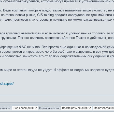
х субъектов-конкурентов, которые могут привести к установлению или 
уши. Ведь компании, которые представляют названные выше эксперты, н
к на финансовом рынке, GIS-mining продаёт оборудование для майнинг
ия таких прогнозов с их стороны в принципе не может расцениваться ка
ера грузовых автомобилей и есть интерес к уровню цен на топливо, то 
 грузовики. Так что обвинять экспертов «Альянс Тракс» в действиях, с
упреждения ФАС не было. Это просто ещё один шаг в наблюдаемой сейча
и соревнуются в «креативе», чего бы ещё такого запретить, и вот уже д
 и полностью зачистить его от всяких содержательных обсуждений и кр
ом мире от этого никуда не уйдут. И эффект от подобных запретов буд
od-zapret/
щения за:
Сортировать по: