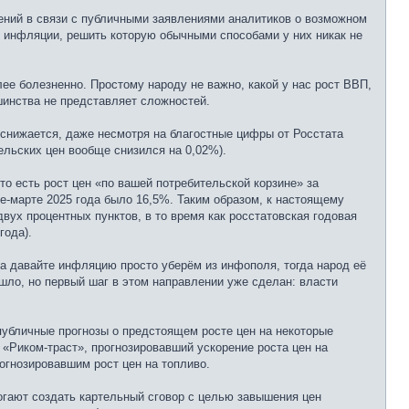
ний в связи с публичными заявлениями аналитиков о возможном
й инфляции, решить которую обычными способами у них никак не
е болезненно. Простому народу не важно, какой у нас рост ВВП,
шинства не представляет сложностей.
е снижается, даже несмотря на благостные цифры от Росстата
ельских цен вообще снизился на 0,02%).
о есть рост цен «по вашей потребительской корзине» за
е-марте 2025 года было 16,5%. Таким образом, к настоящему
х процентных пунктов, в то время как росстатовская годовая
года).
: а давайте инфляцию просто уберём из инфополя, тогда народ её
шло, но первый шаг в этом направлении уже сделан: власти
убличные прогнозы о предстоящем росте цен на некоторые
 «Риком-траст», прогнозировавший ускорение роста цен на
огнозировавшим рост цен на топливо.
огают создать картельный сговор с целью завышения цен