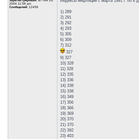
Индексы инфляции с марта 1991 г. по 8 д
Зарегистрирован:
Вт сен 28,
2004 11:58 am
Сообщений:
12459
1) 289
2) 291
3) 292
4) 293
5) 305
6) 309
7) 312
327
9) 327
10) 328
11) 328
12) 335
13) 336
14) 338
15) 338
16) 349
17) 356
18) 366
19) 369
20) 370
21) 370
22) 392
23) 403