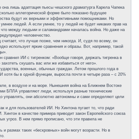
Но она лишь адаптация пьесы чешского драматурга Карела Чапека
 несколько аллегорической форме было показано будущее
щества будут их верными и эффективными помощниками. Но
умнее людей. А если умнее, то у людей не будет никаких прав на
ь, что между людьми и саламандрами началась война. Но даже на
предупредил человечество.
читает, что лучше позже, чем никогда. И, судя по всему, он
едко использует яркие сравнения и образы. Вот, например, такой
цы».
 сравнил ИИ с тигренком: «Вообще говоря, держать тигренка в
 захотеть скушать вас или же избавиться от него».
государства, военных, обычных граждан. Летом прошлого года в
И хотя бы в одной функции, выросла почти в четыре раза – с 20%
мле, в воздухе и на море. Нынешняя война на Ближнем Востоке
кими БПЛА управляют люди, используя разные технические
до управлять, они абсолютно автономны и сами определяют цели
ак и для пользователей ИИ. Но Хинтона пугает то, что ради
. Хинтон в качестве примера приводит закон Европейского союза
ных угроз. В нем прямо прописано, что эти правила не
ь и размах таких «бескровных» войн могут возрасти. Но в
го.