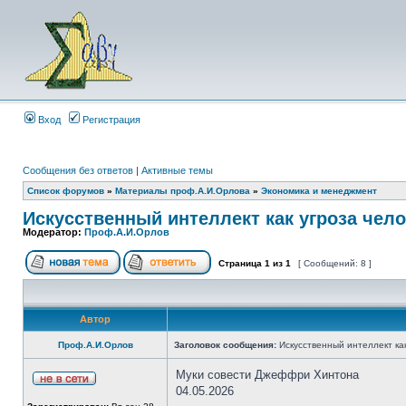
Вход
Регистрация
Сообщения без ответов
|
Активные темы
Список форумов
»
Материалы проф.А.И.Орлова
»
Экономика и менеджмент
Искусственный интеллект как угроза чел
Модератор:
Проф.А.И.Орлов
Страница
1
из
1
[ Сообщений: 8 ]
Автор
Проф.А.И.Орлов
Заголовок сообщения:
Искусственный интеллект как
Муки совести Джеффри Хинтона
04.05.2026