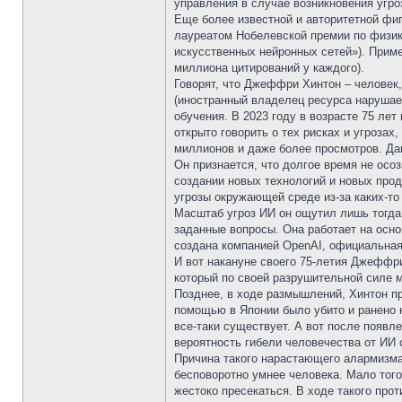
управления в случае возникновения угро
Еще более известной и авторитетной фиг
лауреатом Нобелевской премии по физи
искусственных нейронных сетей»). Прим
миллиона цитирований у каждого).
Говорят, что Джеффри Хинтон – человек, 
(иностранный владелец ресурса нарушает
обучения. В 2023 году в возрасте 75 ле
открыто говорить о тех рисках и угроза
миллионов и даже более просмотров. Да
Он признается, что долгое время не осоз
создании новых технологий и новых прод
угрозы окружающей среде из-за каких-то
Масштаб угроз ИИ он ощутил лишь тогда,
заданные вопросы. Она работает на осно
создана компанией OpenAI, официальная 
И вот накануне своего 75-летия Джеффри
который по своей разрушительной силе 
Позднее, в ходе размышлений, Хинтон пр
помощью в Японии было убито и ранено н
все-таки существует. А вот после появл
вероятность гибели человечества от ИИ 
Причина такого нарастающего алармизма 
бесповоротно умнее человека. Мало того
жестоко пресекаться. В ходе такого про