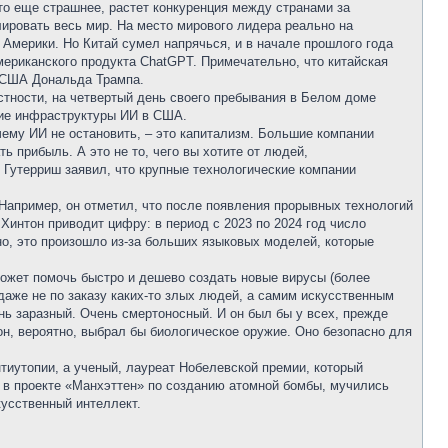
о еще страшнее, растет конкуренция между странами за
лировать весь мир. На место мирового лидера реально на
Америки. Но Китай сумел напрячься, и в начале прошлого года
ериканского продукта ChatGPT. Примечательно, что китайская
а США Дональда Трампа.
стности, на четвертый день своего пребывания в Белом доме
тие инфраструктуры ИИ в США.
очему ИИ не остановить, – это капитализм. Большие компании
ь прибыль. А это не то, чего вы хотите от людей,
 Гутерриш заявил, что крупные технологические компании
Например, он отметил, что после появления прорывных технологий
Хинтон приводит цифру: в период с 2023 по 2024 год число
тно, это произошло из-за больших языковых моделей, которые
ожет помочь быстро и дешево создать новые вирусы (более
даже не по заказу каких-то злых людей, а самим искусственным
ь заразный. Очень смертоносный. И он был бы у всех, прежде
 он, вероятно, выбрал бы биологическое оружие. Оно безопасно для
нтиутопии, а ученый, лауреат Нобелевской премии, который
 в проекте «Манхэттен» по созданию атомной бомбы, мучились
кусственный интеллект.