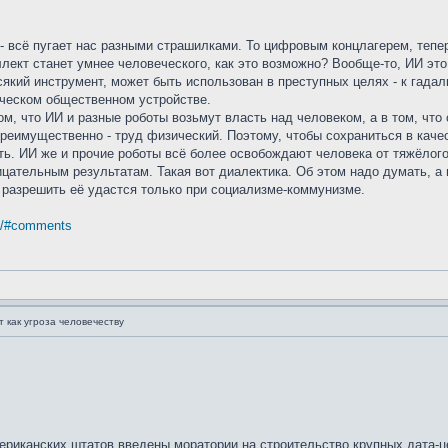
- всё пугает нас разными страшилками. То цифровым концлагерем, тепер
ект станет умнее человеческого, как это возможно? Вообще-то, ИИ это в
сякий инструмент, может быть использован в преступных целях - к гадал
ическом общественном устройстве.
ом, что ИИ и разные роботы возьмут власть над человеком, а в том, чт
 преимущественно - труд физический. Поэтому, чтобы сохраниться в ка
ать. ИИ же и прочие роботы всё более освобождают человека от тяжёлог
цательным результатам. Такая вот диалектика. Об этом надо думать, а 
 разрешить её удастся только при социализме-коммунизме.
. /#comments
 как угроза человечеству
ериканских штатов введены моратории на строительство крупных дата-ц