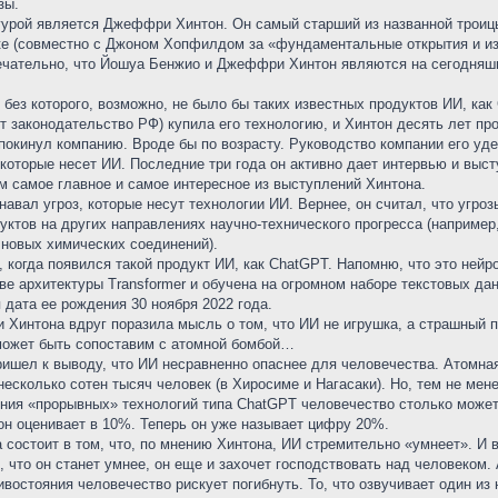
зы.
урой является Джеффри Хинтон. Он самый старший из названной троицы 
ке (совместно с Джоном Хопфилдом за «фундаментальные открытия и и
ечательно, что Йошуа Бенжио и Джеффри Хинтон являются на сегодняш
без которого, возможно, не было бы таких известных продуктов ИИ, как 
 законодательство РФ) купила его технологию, и Хинтон десять лет про
т покинул компанию. Вроде бы по возрасту. Руководство компании его уд
х, которые несет ИИ. Последние три года он активно дает интервью и вы
м самое главное и самое интересное из выступлений Хинтона.
навал угроз, которые несут технологии ИИ. Вернее, он считал, что угроз
уктов на других направлениях научно-технического прогресса (например
 новых химических соединений).
 когда появился такой продукт ИИ, как ChatGPT. Напомню, что это нейро
ве архитектуры Transformer и обучена на огромном наборе текстовых да
дата ее рождения 30 ноября 2022 года.
 Хинтона вдруг поразила мысль о том, что ИИ не игрушка, а страшный 
может быть сопоставим с атомной бомбой…
ишел к выводу, что ИИ несравненно опаснее для человечества. Атомная 
есколько сотен тысяч человек (в Хиросиме и Нагасаки). Но, тем не мен
ения «прорывных» технологий типа ChatGPT человечество столько может
он оценивает в 10%. Теперь он уже называет цифру 20%.
состоит в том, что, по мнению Хинтона, ИИ стремительно «умнеет». И 
, что он станет умнее, он еще и захочет господствовать над человеком
тивостояния человечество рискует погибнуть. То, что озвучивает один и