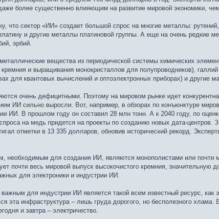
 даже более существенно влияющим на развитие мировой экономики, че
у, что сектор «ИИ» создает большой спрос на многие металлы: рутений, 
платину и другие металлы платиновой группы. А еще на очень редкие ме
бий, эрбий.
металлические вещества из периодической системы химических элементо
ки кремния и выращивания монокристаллов для полупроводников), галли
вах для квантовых вычислений и оптоэлектронных приборах) и другие м
ются очень дефицитными. Поэтому на мировом рынке идет конкурентная 
ием ИИ сильно выросли. Вот, например, в обзорах по конъюнктуре миров
ии ИИ. В прошлом году он составил 28 млн тонн. А к 2040 году, по оцен
 спроса на медь придется на проекты по созданию новых дата-центров. 
тигал отметки в 13 335 долларов, обновив исторический рекорд. Экспер
м, необходимым для создания ИИ, являются монополистами или почти 
рует почти весь мировой выпуск высокочистого кремния, значительную 
ажных для электроники и индустрии ИИ.
о важным для индустрии ИИ является такой всем известный ресурс, как
вся эта инфраструктура – лишь груда дорогого, но бесполезного хлама
годня и завтра – электричество.