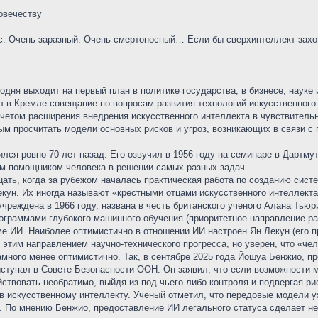
овечеству
. Очень заразный. Очень смертоносный… Если бы сверхинтеллект захоте
одня выходит на первый план в политике государства, в бизнесе, науке
л в Кремле совещание по вопросам развития технологий искусственного
 учетом расширения внедрения искусственного интеллекта в чувствитель
м просчитать модели основных рисков и угроз, возникающих в связи с 
лся ровно 70 лет назад. Его озвучил в 1956 году на семинаре в Дартму
ым помощником человека в решении самых разных задач.
цать, когда за рубежом началась практическая работа по созданию сист
ун. Их иногда называют «крестными отцами искусственного интеллект
учреждена в 1966 году, названа в честь британского ученого Алана Тьюр
ограммами глубокого машинного обучения (приоритетное направление ра
е ИИ. Наиболее оптимистично в отношении ИИ настроен Ян Лекун (его п
с этим направлением научно-технического прогресса, но уверен, что «че
амного менее оптимистично. Так, в сентябре 2025 года Йошуа Бенжио, 
ыступал в Совете Безопасности ООН. Он заявил, что если возможности
йствовать необратимо, выйдя из-под чьего-либо контроля и подвергая р
в искусственному интеллекту. Ученый отметил, что передовые модели 
и. По мнению Бенжио, предоставление ИИ легального статуса сделает н