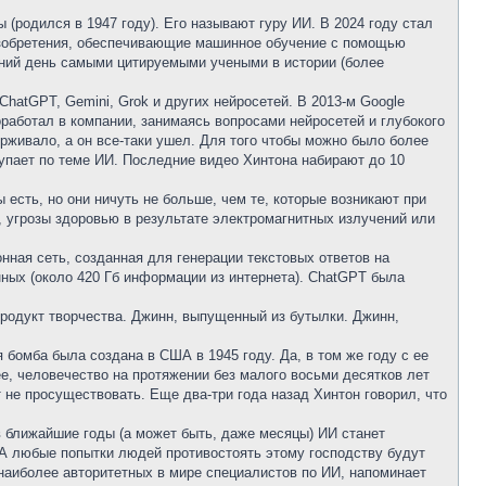
(родился в 1947 году). Его называют гуру ИИ. В 2024 году стал
зобретения, обеспечивающие машинное обучение с помощью
ний день самыми цитируемыми учеными в истории (более
ChatGPT, Gemini, Grok и других нейросетей. В 2013-м Google
работал в компании, занимаясь вопросами нейросетей и глубокого
ерживало, а он все-таки ушел. Для того чтобы можно было более
ступает по теме ИИ. Последние видео Хинтона набирают до 10
ы есть, но они ничуть не больше, чем те, которые возникают при
, угрозы здоровью в результате электромагнитных излучений или
нная сеть, созданная для генерации текстовых ответов на
нных (около 420 Гб информации из интернета). ChatGPT была
продукт творчества. Джинн, выпущенный из бутылки. Джинн,
бомба была создана в США в 1945 году. Да, в том же году с ее
ее, человечество на протяжении без малого восьми десятков лет
 не просуществовать. Еще два-три года назад Хинтон говорил, что
в ближайшие годы (а может быть, даже месяцы) ИИ станет
. А любые попытки людей противостоять этому господству будут
з наиболее авторитетных в мире специалистов по ИИ, напоминает