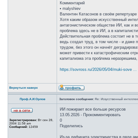
Комментарий
• malyshiev
Валентин Катасонов в своём репертуаре 
Хотя каким образом искусственный интелл
антагонистическом обществе ИИ, как и в
проблема здесь не в ИИ, а в капиталист
Действительная проблема состоит не в т
ведь создал труд, в том числе - и даже
трудом, без этого он начнёт деградиров
может привести к катастрофическим отри
капитализма эта проблема неразрешима,
https://sovross.ru/2026/05/04/muki-sove ..
Вернуться наверх
Проф.А.И.Орлов
Заголовок сообщения:
Re: Искусственный интеллект
ИИ пожирает все больше ресурсов
13.05.2026 - Прокомментировать
0
Зарегистрирован:
Вт сен 28,
2004 11:58 am
Поделились
Сообщений:
12459
Из-за дефицита электричества в ряде ам