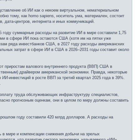
дставление об ИИ как о некоем виртуальном, нематериальном
бно тому, как homo sapiens, носитель ума, материален, состоит
в, дата-центров, интернета и иных коммуникаций.
25 году суммарные расходы на развитие ИИ в мире составили 1,75
ами в сфере ИИ пока остаются США (хотя им на пятки уже
озам ряда инвестбанков США, в 2027 году расходы американских
тальных затрат в сфере ИИ в США в 2026–2031 годы составит около
ют приростам валового внутреннего продукта (ВВП) США в
ственным) драйвером американской экономики. Правда, некоторые
ИИ-инвестиций в росте ВВП за третий квартал 2025 года в 39%.
.
 оплату труда обслуживающих инфраструктуру специалистов,
гласно прогнозным оценкам, они в целом по миру должны составить
 прошлом году составили 420 млрд долларов. А расходы на
ь в мире и компенсации снижения добычи на зрелых
шаются, что развитие сектора экономики, называемого «ИИ»,