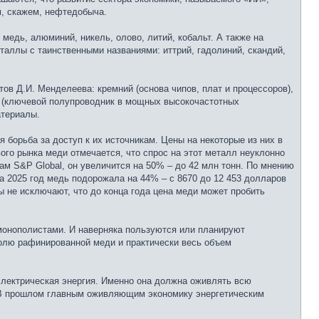
м, скажем, нефтедобыча.
медь, алюминий, никель, олово, литий, кобальт. А также на
таллы с таинственными названиями: иттрий, гадолиний, скандий,
в Д.И. Менделеева: кремний (основа чипов, плат и процессоров),
й (ключевой полупроводник в мощных высокочастотных
атериалы.
борьба за доступ к их источникам. Цены на некоторые из них в
ого рынка меди отмечается, что спрос на этот металл неуклонно
кам S&P Global, он увеличится на 50% – до 42 млн тонн. По мнению
За 2025 год медь подорожала на 44% – с 8670 до 12 453 долларов
ты не исключают, что до конца года цена меди может пробить
монополистами. И наверняка пользуются или планируют
долю рафинированной меди и практически весь объем
 электрическая энергия. Именно она должна оживлять всю
. В прошлом главным оживляющим экономику энергетическим