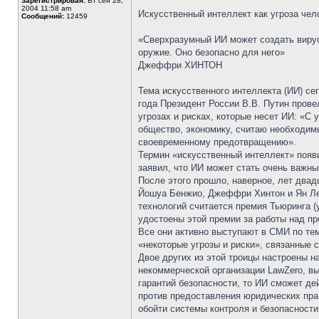
Зарегистрирован:
Вт сен 28,
2004 11:58 am
Искусственный интеллект как угроза чел
Сообщений:
12459
«Сверхразумный ИИ может создать вирус
оружие. Оно безопасно для него»
Джеффри ХИНТОН
Тема искусственного интеллекта (ИИ) сег
года Президент России В.В. Путин прове
угрозах и рисках, которые несет ИИ: «С
общество, экономику, считаю необходимы
своевременному предотвращению».
Термин «искусственный интеллект» появи
заявил, что ИИ может стать очень важн
После этого прошло, наверное, лет двад
Йошуа Бенжио, Джеффри Хинтон и Ян Лек
технологий считается премия Тьюринга (
удостоены этой премии за работы над пр
Все они активно выступают в СМИ по тем
«некоторые угрозы и риски», связанные 
Двое других из этой троицы настроены н
некоммерческой организации LawZero, в
гарантий безопасности, то ИИ сможет де
против предоставления юридических пра
обойти системы контроля и безопасност