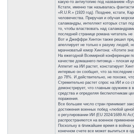
какую-то антиутопию под названием «Бу
Кстати, именно так называлась фантасти
«R.U.R.» (1920 год). Позднее, кстати, 
человечества. Приручая и обучая морск
саламандры, интеллект которых стал под
то, чтобы властвовать над саламандрам
последней странице романа читатель не 
Вот и Джеффри Хинтон также решил преду
апеллирует не только к разуму людей, но
мрачноватый юмор Хинтона: «Хотите знат
На ежегодной Всемирной конференции по
качестве домашнего питомца – плохая иде
Аппетит на ИИ растет, констатирует Хинт
интервью он сообщил, что за последние 
до 78%. И действительно, не похоже, чт
Стремительно растет спрос на ИИ и со с
демонстрирует, что главным оружием в 
средства и определяя беспилотникам це
поражения.
Все большее число стран принимает зако
достижения военных побед «любой ценой
о регулировании ИИ (EU 2024/1689 AI Act
распространяются на военное применени
Поскольку в ближайшее время в войнах у
конечном счете все может вылиться в о