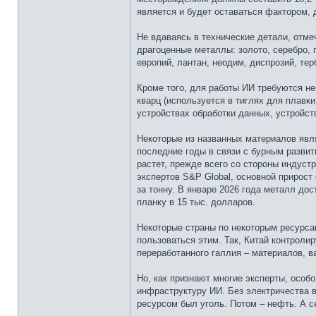
является и будет оставаться фактором,
Не вдаваясь в технические детали, отмеч
драгоценные металлы: золото, серебро, 
европий, лантан, неодим, диспрозий, тер
Кроме того, для работы ИИ требуются не
кварц (используется в тиглях для плав
устройствах обработки данных, устройст
Некоторые из названных материалов явля
последние годы в связи с бурным развит
растет, прежде всего со стороны индустр
экспертов S&P Global, основной прирост
за тонну. В январе 2026 года металл дос
планку в 15 тыс. долларов.
Некоторые страны по некоторым ресурса
пользоваться этим. Так, Китай контроли
переработанного галлия – материалов, в
Но, как признают многие эксперты, особ
инфраструктуру ИИ. Без электричества 
ресурсом был уголь. Потом – нефть. А се