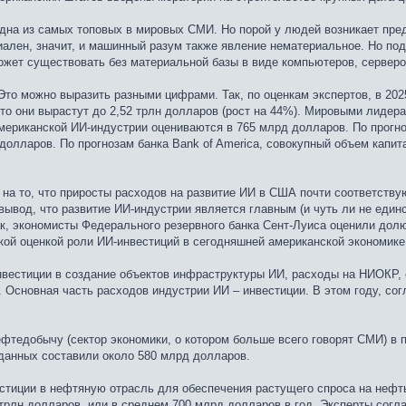
одна из самых топовых в мировых СМИ. Но порой у людей возникает пре
ален, значит, и машинный разум также явление нематериальное. Но подо
 может существовать без материальной базы в виде компьютеров, серверо
Это можно выразить разными цифрами. Так, по оценкам экспертов, в 20
что они вырастут до 2,52 трлн долларов (рост на 44%). Мировыми лидер
американской ИИ-индустрии оцениваются в 765 млрд долларов. По прогн
долларов. По прогнозам банка Bank of America, совокупный объем капи
на то, что приросты расходов на развитие ИИ в США почти соответству
ывод, что развитие ИИ-индустрии является главным (и чуть ли не един
, экономисты Федерального резервного банка Сент-Луиса оценили долю 
кой оценкой роли ИИ-инвестиций в сегодняшней американской экономике
вестиции в создание объектов инфраструктуры ИИ, расходы на НИОКР,
. Основная часть расходов индустрии ИИ – инвестиции. В этом году, со
ефтедобычу (сектор экономики, о котором больше всего говорят СМИ) в
 данных составили около 580 млрд долларов.
естиции в нефтяную отрасль для обеспечения растущего спроса на нефт
рлн долларов, или в среднем 700 млрд долларов в год. Эксперты согла