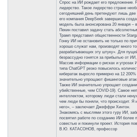
Спрос на ИИ рождает его предложение. 
лидерство. Такое лидерство стране необ
сегодняшний день претендуют лишь две 
его компания DeepSeek завершила созда
модель была анонсирована 20 января – в
Пекин поставил задачу стать абсолютным
Трамп представил общественности Starg
Гонку ИИ не остановить не только по пр
хорошо служат нам, производят много тов
разрабатывающих эту штуку». Для пущей
безрассудно гонятся за прибылью от ИИ,
Массив информации о рисках и угрозах 
типа ChatGPT резко повысилось количест
кибератак выросло примерно на 12 200% (
значительно упрощают фишинговые атаки
Также ИИ значительно упрощает создани
убийственные, чем COVID-19). Самое неп
интеллектом, которому люди стали нену
чем люди бы поняли, что происходит. Я 
него», – заключает Джеффри Хинтон.
Знакомясь с мыслями этого гуру ИИ, заб
посвятил работе по созданию ИИ более 
совестью и покинули проект. История по
В.Ю. КАТАСОНОВ, профессор