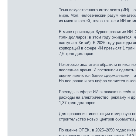
Тема искусственного интеллекта (ИИ) – 
мире. Мол, человеческий разум нематери
из мяса и костей, точно так же и ИИ не
В мире происходит бурное развитие ИИ. 
трлн долларов; в этом году ожидается, 
наступает Китай). В 2026 году расходы 
корпораций в сфере ИИ превысят 1 трлн 
7,6 трлн долларов.
Некоторые аналитики обратили внимание 
последнее время. И поспешили сделать в
оценки являются более сдержанными. Так
Но все равно и эта цифра является высо
Расходы в сфере ИИ включают в себя ин
расходы на электричество, рекламу и др
1,37 трлн долларов.
Для сравнения: инвестиции в мировую н
строительство новых центров обработки
По оценке ОПЕК, в 2025–2050 годах инв
месторождениях должны составить 18,2 т