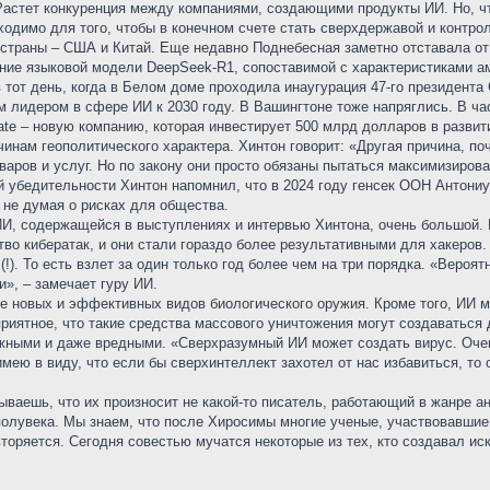
Растет конкуренция между компаниями, создающими продукты ИИ. Но, чт
ходимо для того, чтобы в конечном счете стать сверхдержавой и контро
страны – США и Китай. Еще недавно Поднебесная заметно отставала от 
ние языковой модели DeepSeek-R1, сопоставимой с характеристиками ам
 тот день, когда в Белом доме проходила инаугурация 47-го президент
 лидером в сфере ИИ к 2030 году. В Вашингтоне тоже напряглись. В ча
ate – новую компанию, которая инвестирует 500 млрд долларов в разви
ичинам геополитического характера. Хинтон говорит: «Другая причина, п
аров и услуг. Но по закону они просто обязаны пытаться максимизироват
 убедительности Хинтон напомнил, что в 2024 году генсек ООН Антониу
 не думая о рисках для общества.
ИИ, содержащейся в выступлениях и интервью Хинтона, очень большой. 
во кибератак, и они стали гораздо более результативными для хакеров. 
!). То есть взлет за один только год более чем на три порядка. «Вероя
», – замечает гуру ИИ.
е новых и эффективных видов биологического оружия. Кроме того, ИИ м
риятное, что такие средства массового уничтожения могут создаваться 
жными и даже вредными. «Сверхразумный ИИ может создать вирус. Очен
имею в виду, что если бы сверхинтеллект захотел от нас избавиться, то
ываешь, что их произносит не какой-то писатель, работающий в жанре а
полувека. Мы знаем, что после Хиросимы многие ученые, участвовавшие
вторяется. Сегодня совестью мучатся некоторые из тех, кто создавал ис