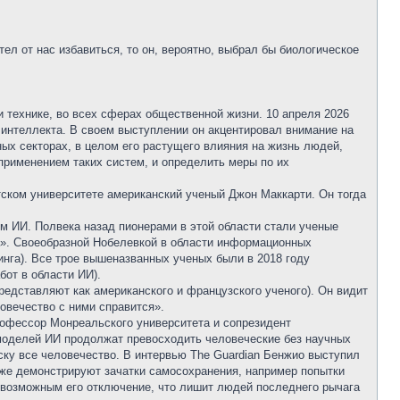
л от нас избавиться, то он, вероятно, выбрал бы биологическое
 и технике, во всех сферах общественной жизни. 10 апреля 2026
 интеллекта. В своем выступлении он акцентировал внимание на
ных секторах, в целом его растущего влияния на жизнь людей,
применением таких систем, и определить меры по их
тском университете американский ученый Джон Маккарти. Он тогда
ем ИИ. Полвека назад пионерами в этой области стали ученые
а». Своеобразной Нобелевкой в области информационных
инга). Все трое вышеназванных ученых были в 2018 году
бот в области ИИ).
редставляют как американского и французского ученого). Он видит
ловечество с ними справится».
профессор Монреальского университета и сопрезидент
 моделей ИИ продолжат превосходить человеческие без научных
иску все человечество. В интервью The Guardian Бенжио выступил
уже демонстрируют зачатки самосохранения, например попытки
евозможным его отключение, что лишит людей последнего рычага