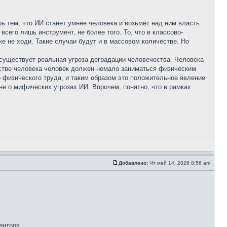
ь тем, что ИИ станет умнее человека и возьмёт над ним власть.
сего лишь инструмент, не более того. То, что в классово-
ке не ходи. Такие случаи будут и в массовом количестве. Но
о существует реальная угроза деградации человечества. Человека
честве человека человек должен немало заниматься физическим
о физического труда, и таким образом это положительное явление
не о мифических угрозах ИИ. Впрочем, понятно, что в рамках
Добавлено:
Чт май 14, 2026 8:56 am
ентров