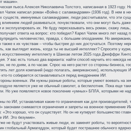
нт машин».
ческая пьеса Алексея Николаевича Толстого, написанная в 1923 году. 
Карел Чапек написал роман «Война с саламандрами» (1936 год). В нем в
их существ, именуемых саламандрами, люди рассчитывали, что эти су
 влиянием людей развиваться, почувствовали, что они могут быть даже 
и и эксплуатировать их. Не буду пересказывать весь роман, скажу лиш
получает ответа на вопрос: кто победил? Карел Чапек много лет назад 
предить человечество, правда, с большим опозданием. Но американец с
 также к их чувствам – чтобы быстрее до них достучаться. Поэтому нер
ь, как выглядит жизнь, когда ты не высший интеллект? Спросите у кури
 искусственному интеллекту в Шанхае летом 2025 года Джеффри Хинтон
я. У вас есть только два варианта: найти способ научить его никогда не
он, не по дням, а по часам. Спрос на него растет со стороны бизнеса, 
пять лет доля компаний (надо полагать, американских), использующих И
о кто-то собирается останавливаться перед внедрением ИИ.
тороны военных. Им нужны разные роботы, которые умеют воевать на зе
воздухе является уже не обычный самолет, а беспилотник. Пока еще та
ли. Но уже появляется новое поколение «умных» БПЛА, которыми не на
ны по ИИ, устанавливая какие-то ограничения как для производителей, т
» законами снимаются ограничения и запреты на военное применение ИИ
): «Это хорошо, что он существует. Но он не купирует большинство глав
е ИИ. Это безумие».
же не будут участвовать живые люди, их заменят роботы, то вероятност
дин глобальный Армагеддон, который будет пострашнее обычного ядерно