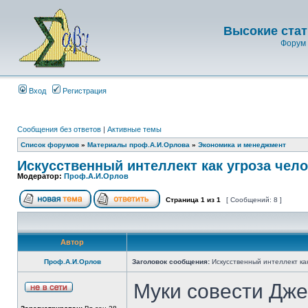
Высокие стат
Форум 
Вход
Регистрация
Сообщения без ответов
|
Активные темы
Список форумов
»
Материалы проф.А.И.Орлова
»
Экономика и менеджмент
Искусственный интеллект как угроза чел
Модератор:
Проф.А.И.Орлов
Страница
1
из
1
[ Сообщений: 8 ]
Автор
Проф.А.И.Орлов
Заголовок сообщения:
Искусственный интеллект как
Муки совести Дж