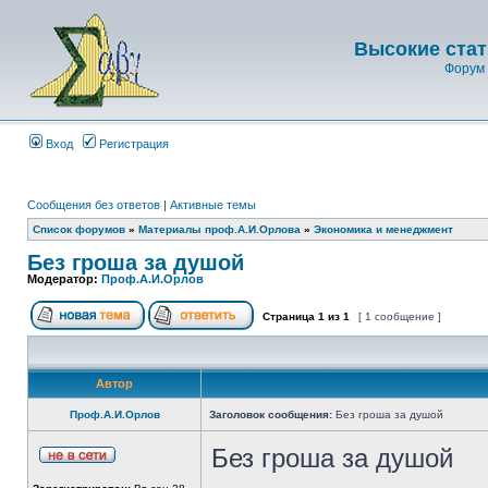
Высокие стат
Форум 
Вход
Регистрация
Сообщения без ответов
|
Активные темы
Список форумов
»
Материалы проф.А.И.Орлова
»
Экономика и менеджмент
Без гроша за душой
Модератор:
Проф.А.И.Орлов
Страница
1
из
1
[ 1 сообщение ]
Автор
Проф.А.И.Орлов
Заголовок сообщения:
Без гроша за душой
Без гроша за душой