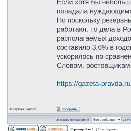
Если хотя бы небольш
попадала нуждающимся
Но поскольку резервн
работают, то дела в Р
располагаемых доходов
составило 3,6% в годо
ускорилось по сравнен
Словом, ростовщикам 
https://gazeta-pravda.ru/
Вернуться наверх
Показать сообщения за:
Сорти
Страница
1
из
1
[ 1 сообщение ]