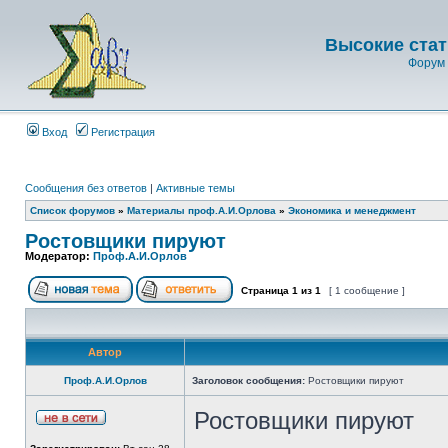
Высокие стат
Форум 
Вход
Регистрация
Сообщения без ответов
|
Активные темы
Список форумов
»
Материалы проф.А.И.Орлова
»
Экономика и менеджмент
Ростовщики пируют
Модератор:
Проф.А.И.Орлов
Страница
1
из
1
[ 1 сообщение ]
Автор
Проф.А.И.Орлов
Заголовок сообщения:
Ростовщики пируют
Ростовщики пируют