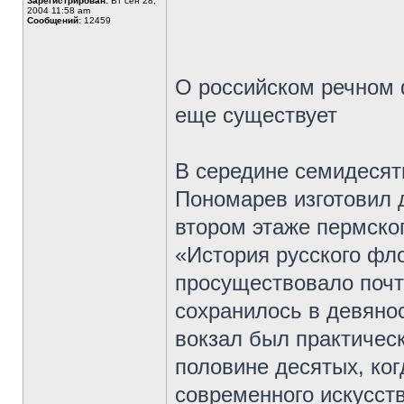
Зарегистрирован:
Вт сен 28,
2004 11:58 am
Сообщений:
12459
О российском речном 
еще существует
В середине семидеся
Пономарев изготовил 
втором этаже пермско
«История русского фл
просуществовало почт
сохранилось в девянос
вокзал был практическ
половине десятых, ко
современного искусст