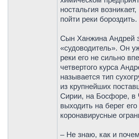
ностальгия возникает, 
пойти реки бороздить.
Сын Ханжина Андрей з
«судоводитель». Он уж
реки его не сильно вп
четвертого курса Андр
называется тип сухог
из крупнейших постав
Сирии, на Босфоре, в
выходить на берег ег
коронавирусные огран
– Не знаю, как и поче