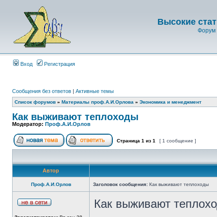
Высокие стат
Форум 
Вход
Регистрация
Сообщения без ответов
|
Активные темы
Список форумов
»
Материалы проф.А.И.Орлова
»
Экономика и менеджмент
Как выживают теплоходы
Модератор:
Проф.А.И.Орлов
Страница
1
из
1
[ 1 сообщение ]
Автор
Проф.А.И.Орлов
Заголовок сообщения:
Как выживают теплоходы
Как выживают теплох