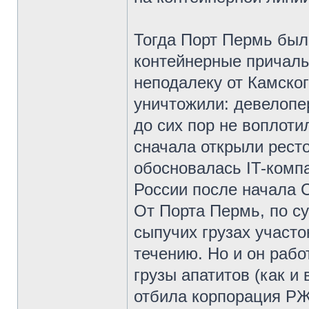
Тогда Порт Пермь был
контейнерные причалы
неподалеку от Камског
уничтожили: девелопе
до сих пор не воплот
сначала открыли ресто
обосновалась IT-компа
России после начала 
От Порта Пермь, по с
сыпучих грузах участо
течению. Но и он рабо
грузы апатитов (как и
отбила корпорация Р