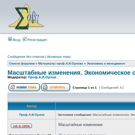
Вход
Регистрация
Сообщения без ответов
|
Активные темы
Список форумов
»
Материалы проф.А.И.Орлова
»
Экономика и менеджмент
Масштабные изменения. Экономическое об
Модератор:
Проф.А.И.Орлов
Страница
1
из
1
[ Сообщений: 4 ]
Автор
Проф.А.И.Орлов
Заголовок сообщения:
Масштабные изменения. Экон
Масштабные изменения