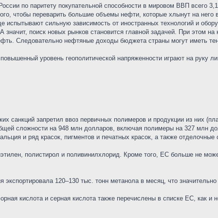
России по паритету покупательной способности в мировом ВВП всего 3,
ого, чтобы переварить большие объемы нефти, которые хлынут на него 
е испытывают сильную зависимость от иностранных технологий и оборуд
А значит, поиск новых рынков становится главной задачей. При этом на
ефть. Следовательно нефтяные доходы бюджета страны могут иметь те
 и повышенный уровень геополитической напряженности играют на руку л
ких санкций запретил ввоз первичных полимеров и продукции из них (пл
общей сложности на 948 млн долларов, включая полимеры на 327 млн до
альция и ряд красок, пигментов и печатных красок, а также отделочные
этилен, полистирол и поливинилхлорид. Кроме того, ЕС больше не може
я экспортировала 120–130 тыс. тонн метанола в месяц, что значительно н
орная кислота и серная кислота также перечислены в списке ЕС, как и