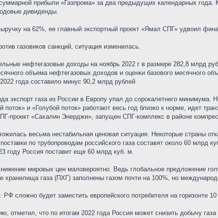
е суммарной прибыли «Газпрома» за два предыдущих календарных года. 
годовые дивиденды.
ыручку на 62%, ее главный экспортный проект «Ямал СПГ» удвоил фина
против газовиков санкций, ситуация изменилась.
льные нефтегазовые доходы на ноябрь 2022 г в размере 282,8 млрд ру
сячного объема нефтегазовых доходов и оценки базового месячного об
2022 года составило минус 90,2 млрд рублей
ода экспорт газа из России в Европу упал до сорокалетнего минимума. Н
 поток» и «Голубой поток» работают весь год близко к норме, идет тран
СПГ-проект «Сахалин Энерджи», запущен СПГ-комплекс в районе компрес
сложилась весьма нестабильная ценовая ситуация. Некоторые страны от
а поставки по трубопроводам российского газа составят около 60 млрд к
23 году Россия поставит еще 60 млрд куб. м.
снижение мировых цен маловероятно. Ведь глобальное предложение голу
ые хранилища газа (ПХГ) заполнены газом почти на 100%, но междунаро
: РФ сложно будет заместить европейского потребителя на горизонте 10 
ию, отметил, что по итогам 2022 года Россия может снизить добычу газа