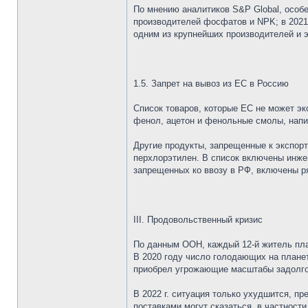
По мнению аналитиков S&P Global, особ
производителей фосфатов и NPK; в 2021 
одним из крупнейших производителей и 
1.5. Запрет на вывоз из ЕС в Россию
Список товаров, которые ЕС не может эк
фенол, ацетон и фенольные смолы, напи
Другие продукты, запрещенные к экспор
перхлорэтилен. В список включены инжен
запрещенных ко ввозу в РФ, включены ря
III. Продовольственный кризис
По данным ООН, каждый 12-й житель пла
В 2020 году число голодающих на планет
приобрел угрожающие масштабы задолго 
В 2022 г. ситуация только ухудшится, п
поставками могут сказаться, в частност