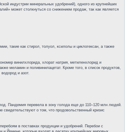
ской индустрии минеральных удобрений), одного из крупнейших
алий» может столкнуться со снижением продаж, так как является
ии, такие как стирол, толуол, ксилолы и циклогексан, а также
мономер винилхлорида, хлорат натрия, метиленхлорид и
кже меламин и поливинилацетат. Кроме того, в список продуктов,
 водород и азот.
лод. Пандемия перевела в зону голода еще до 110–120 млн людей.
ые свидетельствуют о том, что продовольственный кризис
перебоям в поставках продукции и удобрений. Перебои с
ции и Йемене, которые входят в десятку крупнейших мировых