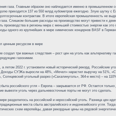
ения газа. Главным образом оно наблюдается именно в промышленном се
долю приходится 137 из 550 млрд кубометров ежегодно. Злую шутку с Е
 долгосрочным контрактам. В итоге европейская промышленность не выд
 газа. Слишком большие расходы на производство могут привести к деи
ть производства в регионы мира с меньшей стоимостью энергии как это
воды одного из крупнейших в мире химических концернов BASF в Герман
тал ценным ресурсом в мире
е создал три важных следствия – рост цен на уголь как альтернативу га
продукцию газохимии.
., а летом 2022 г. установили новый исторический рекорд. Российские 
. Доходы СУЭКа выросли на 48%, «Мечел» нарастил выручку на 51%, «С
%, Солнцевский угольный разрез («Сахалинуголь», 364-е место) – на 110
сбыта российского угля – Европа – закрывается от РФ. Остается только
е вывезти уголь через дальневосточные порты не могут это сделать.
мире разделилось на российский и нероссийский уголь. Разница цен иде
 традиционные места сбыта австралийского и индонезийского угля. Тогда
тических схем европейцы, давая рекордные цены на рядовой энергетичес