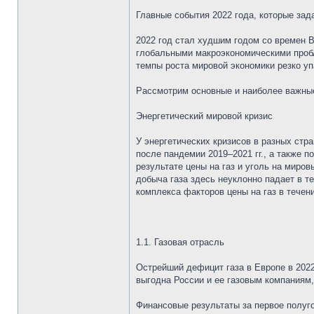
Главные события 2022 года, которые зад
2022 год стал худшим годом со времен В
глобальными макроэкономическими пробл
темпы роста мировой экономики резко упа
Рассмотрим основные и наиболее важные 
Энергетический мировой кризис
У энергетических кризисов в разных ст
после пандемии 2019–2021 гг., а также 
результате цены на газ и уголь на миро
добыча газа здесь неуклонно падает в т
комплекса факторов цены на газ в течени
1.1. Газовая отрасль
Острейший дефицит газа в Европе в 2022
выгодна России и ее газовым компаниям, 
Финансовые результаты за первое полуго