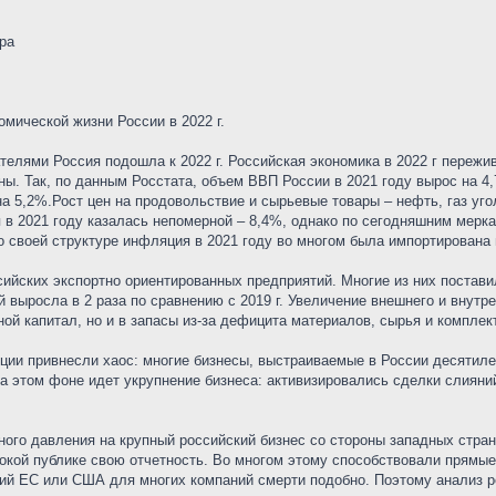
ира
мической жизни России в 2022 г.
ателями Россия подошла к 2022 г. Российская экономика в 2022 г пере
ы. Так, по данным Росстата, объем ВВП России в 2021 году вырос на 4,
а 5,2%.Рост цен на продовольствие и сырьевые товары – нефть, газ угол
 в 2021 году казалась непомерной – 8,4%, однако по сегодняшним мерка
по своей структуре инфляция в 2021 году во многом была импортирована 
сийских экспортно ориентированных предприятий. Многие из них постави
й выросла в 2 раза по сравнению с 2019 г. Увеличение внешнего и внут
ой капитал, но и в запасы из-за дефицита материалов, сырья и компле
кции привнесли хаос: многие бизнесы, выстраиваемые в России десятил
а этом фоне идет укрупнение бизнеса: активизировались сделки слияни
тного давления на крупный российский бизнес со стороны западных стра
окой публике свою отчетность. Во многом этому способствовали прямые
ций ЕС или США для многих компаний смерти подобно. Поэтому анализ рез