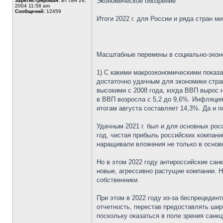
Экономическое обозрение
Зарегистрирован:
Вт сен 28,
2004 11:58 am
Сообщений:
12459
Итоги 2022 г. для России и ряда стран м
Масштабные перемены в социально-эконо
1) С какими макроэкономическими показ
достаточно удачным для экономики стран
высокими с 2008 года, когда ВВП вырос н
в ВВП возросла с 5,2 до 9,6%. Инфляция
итогам августа составляет 14,3%. Да и 
Удачным 2021 г. был и для основных рос
год, чистая прибыль российских компани
наращивали вложения не только в основн
Но в этом 2022 году антироссийские сан
новые, агрессивно растущие компании. Н
собственники.
При этом в 2022 году из-за беспрецеден
отчетность, перестав предоставлять шир
поскольку оказаться в поле зрения санк