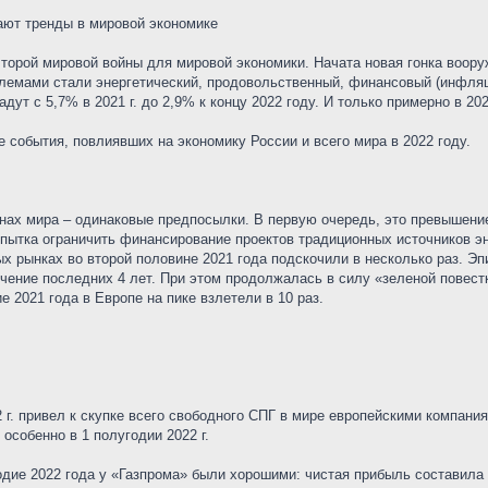
ают тренды в мировой экономике
торой мировой войны для мировой экономики. Начата новая гонка воору
емами стали энергетический, продовольственный, финансовый (инфляци
дут с 5,7% в 2021 г. до 2,9% к концу 2022 году. И только примерно в 20
события, повлиявших на экономику России и всего мира в 2022 году.
ранах мира – одинаковые предпосылки. В первую очередь, это превышен
попытка ограничить финансирование проектов традиционных источников э
вых рынках во второй половине 2021 года подскочили в несколько раз. Э
ечение последних 4 лет. При этом продолжалась в силу «зеленой повест
е 2021 года в Европе на пике взлетели в 10 раз.
 г. привел к скупке всего свободного СПГ в мире европейскими компани
особенно в 1 полугодии 2022 г.
дие 2022 года у «Газпрома» были хорошими: чистая прибыль составила 2