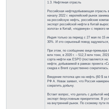
1.3. Нефтяная отрасль
Российская нефтедобывающая отрасль вс
началу 2022 г. европейский рынок заним
на российскую нефть, российские компан
экспорт российской нефти в Китай выро
золота» в Китай, «подвинув» с первого 
Индия только за период с 27 мая по 15 и
30%. И это серьезный повод задуматься,
При этом, по сообщению вице-премьера А.
млн тонн, в 2020 г. – 512,3 млн тонн, 20
сорта нефти как ESPO (поставляется на 
нефти, добываемой в рамках проекта «Са
скидка к Brent существенно сократилась
Введение потолка цен на нефть (60 $ за
РФ А. Новак заявил, что Россия намерен
сократить добычу.
Встает вопрос, что делать с добытой н
экспорт безусловным приоритетом. В усл
на внутренний рынок. По схожему пути п