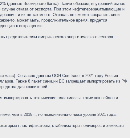
12% (данные Всемирного банка). Таким образом, внутренний рынок
в случае отказа от экспорта. При этом нефтеперерабатывающие и
ования, и их не так много. Отрасль не сможет сохранить свои
 какое-то, может быть, продолжительное время, придется
нденцию к сокращению.
ишь представителям американского энергетического сектора
астмасс). Согласно данным ООН Comtrade, в 2021 году Россия
лларов. Также 8 пакет санкций ЕС запрещает импортировать из РФ
 средства для красителей.
т импортировать технические пластмассы, такие как нейлон и
иже, чем в 2019 г., но незначительно ниже уровня 2021 года.
 некоторые пластификаторы, стабилизаторы полимеров и химикаты