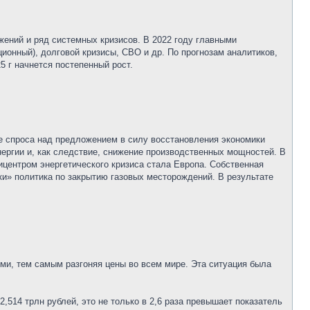
жений и ряд системных кризисов. В 2022 году главными
онный), долговой кризисы, СВО и др. По прогнозам аналитиков,
25 г начнется постепенный рост.
ие спроса над предложением в силу восстановления экономики
нергии и, как следствие, снижение производственных мощностей. В
пицентром энергетического кризиса стала Европа. Собственная
ки» политика по закрытию газовых месторождений. В результате
ями, тем самым разгоняя цены во всем мире. Эта ситуация была
,514 трлн рублей, это не только в 2,6 раза превышает показатель