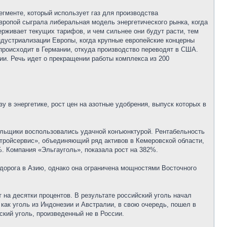
гменте, который использует газ для производства
вропой сыграла либеральная модель энергетического рынка, когда
ерживает текущих тарифов, и чем сильнее они будут расти, тем
ндустриализации Европы, когда крупные европейские концерны
 происходит в Германии, откуда производство переводят в США.
ии. Речь идет о прекращении работы комплекса из 200
зу в энергетике, рост цен на азотные удобрения, выпуск которых в
угольщики воспользовались удачной конъюнктурой. Рентабельность
тройсервис», объединяющий ряд активов в Кемеровской области,
%. Компания «Эльгауголь», показала рост на 382%.
 дорога в Азию, однако она ограничена мощностями Восточного
т на десятки процентов. В результате российский уголь начал
 как уголь из Индонезии и Австралии, в свою очередь, пошел в
кий уголь, произведенный не в России.