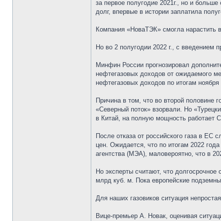
за первое полугодие 2021г., но и больш
долг, впервые в истории заплатила полу
Компания «НоваТЭК» смогла нарастить в
Но во 2 полугодии 2022 г., с введением 
Минфин России прогнозировал дополните
нефтегазовых доходов от ожидаемого ме
нефтегазовых доходов по итогам ноября 
Причина в том, что во второй половине г
«Северный поток» взорвали. Но «Турецкий
в Китай, на полную мощность работает 
После отказа от российского газа в ЕС 
цен. Ожидается, что по итогам 2022 год
агентства (МЭА), маловероятно, что в 20
Но эксперты считают, что долгосрочное 
млрд куб. м. Пока европейские подземн
Для наших газовиков ситуация непростая
Вице-премьер А. Новак, оценивая ситуац