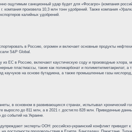
енно ощутимым санкционный удар будет для «Фосагро» (компания россий
г. компания произвела 10,3 млн тонн удобрений. Также компания «Уралк
экспортеров калийных удобрений.
спортировать в Россию, огромен и включает основные продукты нефтехим
сали S&P Global.
ту из ЕС в Россию, включают каустическую соду и производные хлора, 
ерные пластмассы, такие как поликарбонат и полиметилметакрилат, а та
д каучуков на основе бутадиена, а также промышленные газы кислород,
неты, в основном в развивающихся странах, испытывал хронический го
е выросло до 811 млн, а в 2021 г. достигло 828 млн. Приведенные данн
до событий на Украине.
редупреждают эксперты ООН: российско-украинский конфликт приведет к 
и, на доступности продовольствия в Египте, Бангладеш, Пакистане, Тур