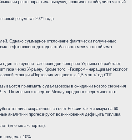
Компания резко нарастила выручку, практически обнулила чистый
нсовый результат 2021 года.
блей. Однако суммарное отклонение фактически полученных
ъема нефтегазовых доходов от базового месячного объема
и один из крупных газопроводов севернее Украины не работает,
зит газа через Украину. Кроме того, «Газпром» наращивает экспорт
сорной станции «Портовая» мощностью 1,5 млн т/год СПГ.
казываются принимать суда-газовозы в ожидании нового снижения
уб. м. По мнению экспертов Международного энергетического
бого топлива сократилось за счет России как минимум на 60
дные аналитики прогнозируют возникновения дефицита топлива.
лет (мнение экспертов).
 в пределах 10%.