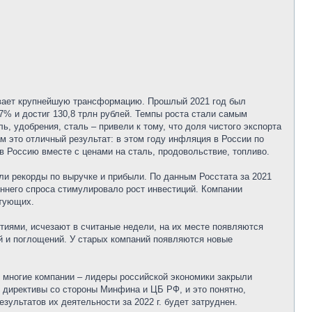
живает крупнейшую трансформацию. Прошлый 2021 год был
7% и достиг 130,8 трлн рублей. Темпы роста стали самым
ь, удобрения, сталь – привели к тому, что доля чистого экспорта
м это отличный результат: в этом году инфляция в России по
в Россию вместе с ценами на сталь, продовольствие, топливо.
ли рекорды по выручке и прибыли. По данным Росстата за 2021
реннего спроса стимулировало рост инвестиций. Компании
ктующих.
етиями, исчезают в считаные недели, на их месте появляются
й и поглощений. У старых компаний появляются новые
н многие компании – лидеры российской экономики закрыли
 директивы со стороны Минфина и ЦБ РФ, и это понятно,
ультатов их деятельности за 2022 г. будет затруднен.