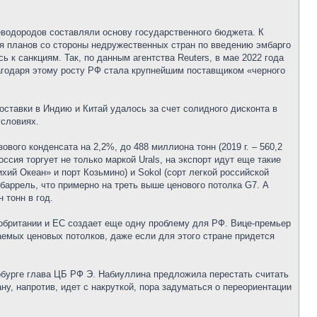
водородов составляли основу государственного бюджета. К
ния планов со стороны недружественных стран по введению эмбарго
 к санкциям. Так, по данным агентства Reuters, в мае 2022 года
лагодаря этому росту РФ стала крупнейшим поставщиком «черного
поставки в Индию и Китай удалось за счет солидного дисконта в
условиях.
вого конденсата на 2,2%, до 488 миллиона тонн (2019 г. – 560,2
Россия торгует не только маркой Urals, на экспорт идут еще такие
хий Океан» и порт Козьмино) и Sokol (сорт легкой российской
баррель, что примерно на треть выше ценового потолка G7. А
 тонн в год.
икобритании и ЕС создает еще одну проблему для РФ. Вице-премьер
аемых ценовых потолков, даже если для этого стране придется
рбурге глава ЦБ РФ Э. Набиуллина предложила перестать считать
ну, напротив, идет с накруткой, пора задуматься о переориентации