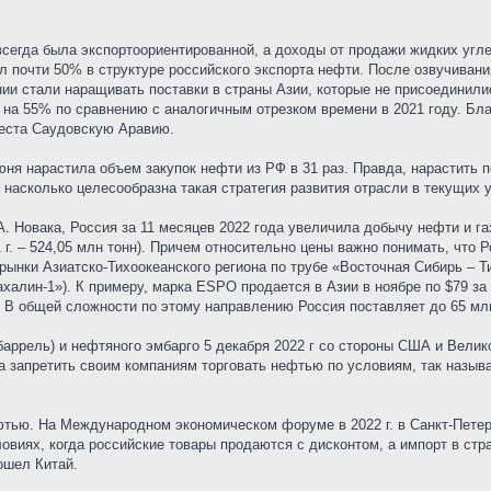
егда была экспортоориентированной, а доходы от продажи жидких угле
ал почти 50% в структуре российского экспорта нефти. После озвучива
ии стали наращивать поставки в страны Азии, которые не присоединились
с на 55% по сравнению с аналогичным отрезком времени в 2021 году. Б
места Саудовскую Аравию.
юня нарастила объем закупок нефти из РФ в 31 раз. Правда, нарастить 
 насколько целесообразна такая стратегия развития отрасли в текущих 
 Новака, Россия за 11 месяцев 2022 года увеличила добычу нефти и газо
21 г. – 524,05 млн тонн). Причем относительно цены важно понимать, что 
рынки Азиатско-Тихоокеанского региона по трубе «Восточная Сибирь – Ти
халин-1»). К примеру, марка ESPO продается в Азии в ноябре по $79 за 
. В общей сложности по этому направлению Россия поставляет до 65 млн
 баррель) и нефтяного эмбарго 5 декабря 2022 г со стороны США и Вел
а запретить своим компаниям торговать нефтью по условиям, так назыв
ефтью. На Международном экономическом форуме в 2022 г. в Санкт-Пете
овиях, когда российские товары продаются с дисконтом, а импорт в стра
ошел Китай.