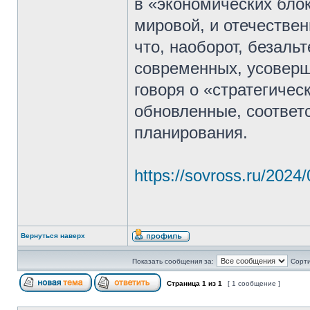
в «экономических блок
мировой, и отечествен
что, наоборот, безаль
современных, усоверш
говоря о «стратегичес
обновленные, соответ
планирования.
https://sovross.ru/202
Вернуться наверх
Показать сообщения за:
Сорти
Страница
1
из
1
[ 1 сообщение ]