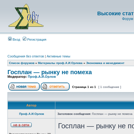
Высокие стат
Форум 
Вход
Регистрация
Сообщения без ответов
|
Активные темы
Список форумов
»
Материалы проф.А.И.Орлова
»
Экономика и менеджмент
Госплан — рынку не помеха
Модератор:
Проф.А.И.Орлов
Страница
1
из
1
[ 1 сообщение ]
Автор
Проф.А.И.Орлов
Заголовок сообщения:
Госплан — рынку не помеха
Госплан — рынку не п