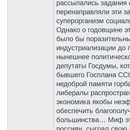
рассылались задания 
перенаправляли эти з
суперорганизм социал
Однако о годовщине эт
было бы поразительны
индустриализации до п
нынешнее политическо
депутаты Госдумы, ко
бывшего Госплана ССС
недоброй памяти горба
либералы распростран
экономика якобы неэф
обеспечить благополуч
большинства… Миф это
россиян, сыграл свою