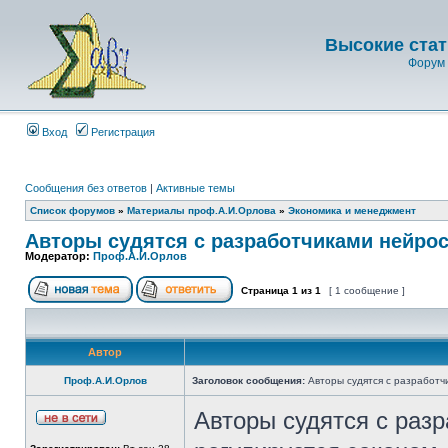
Высокие стат
Форум 
Вход
Регистрация
Сообщения без ответов
|
Активные темы
Список форумов
»
Материалы проф.А.И.Орлова
»
Экономика и менеджмент
Авторы судятся с разработчиками нейро
Модератор:
Проф.А.И.Орлов
Страница
1
из
1
[ 1 сообщение ]
Автор
Проф.А.И.Орлов
Заголовок сообщения:
Авторы судятся с разработч
Авторы судятся с раз