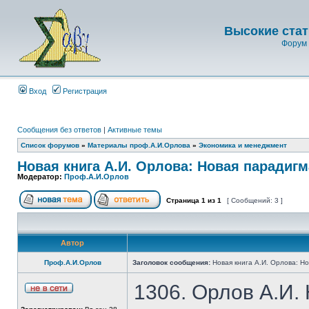
Высокие стат
Форум 
Вход
Регистрация
Сообщения без ответов
|
Активные темы
Список форумов
»
Материалы проф.А.И.Орлова
»
Экономика и менеджмент
Новая книга А.И. Орлова: Новая парадиг
Модератор:
Проф.А.И.Орлов
Страница
1
из
1
[ Сообщений: 3 ]
Автор
Проф.А.И.Орлов
Заголовок сообщения:
Новая книга А.И. Орлова: Н
1306. Орлов А.И.