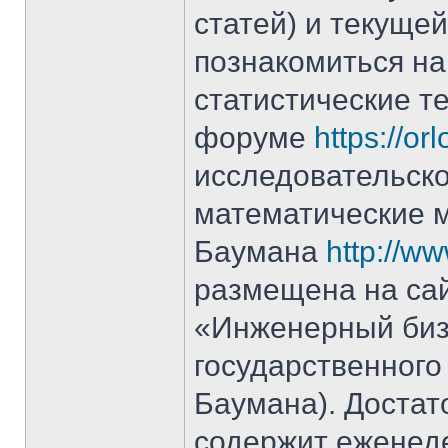
статей) и текущ
познакомиться н
статистические т
форуме
https://or
исследовательск
математические м
Баумана
http://ww
размещена на сай
«Инженерный биз
государственного 
Баумана). Доста
содержит еженед