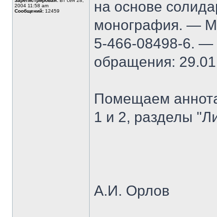
Зарегистрирован:
Вт сен 28,
на основе солида
2004 11:58 am
Сообщений:
12459
монография. — М.
5-466-08498-6. —
обращения: 29.01
Помещаем аннота
1 и 2, разделы "Л
А.И. Орлов