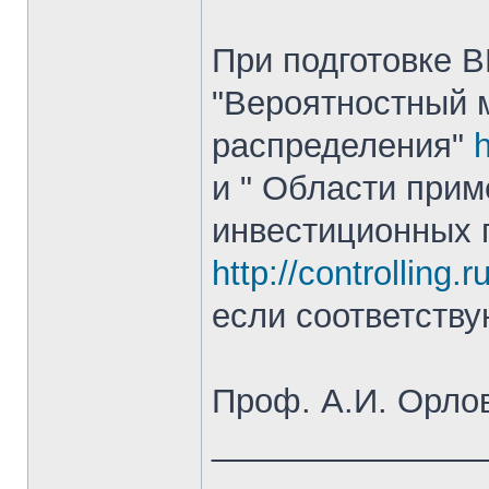
При подготовке 
"Вероятностный м
распределения"
h
и " Области при
инвестиционных 
http://controlling.r
если соответств
Проф. А.И. Орло
______________