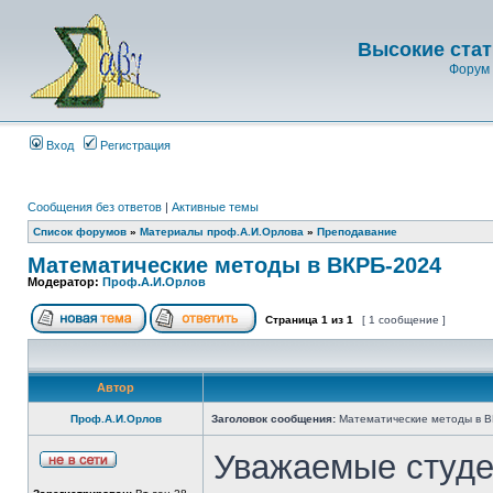
Высокие стат
Форум 
Вход
Регистрация
Сообщения без ответов
|
Активные темы
Список форумов
»
Материалы проф.А.И.Орлова
»
Преподавание
Математические методы в ВКРБ-2024
Модератор:
Проф.А.И.Орлов
Страница
1
из
1
[ 1 сообщение ]
Автор
Проф.А.И.Орлов
Заголовок сообщения:
Математические методы в 
Уважаемые студе