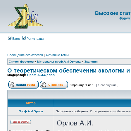
Высокие стат
Форум 
Вход
Регистрация
Сообщения без ответов
|
Активные темы
Список форумов
»
Материалы проф.А.И.Орлова
»
Экология
О теоретическом обеспечении экологии и
Модератор:
Проф.А.И.Орлов
Страница
1
из
1
[ 1 сообщение ]
Автор
Проф.А.И.Орлов
Заголовок сообщения:
О теоретическом обеспечени
Орлов А.И.