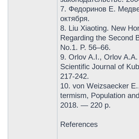
7. Федоринов Е. Медве
октября.
8. Liu Xiaoting. New Hor
Regarding the Second Be
No.1. P. 56–66.
9. Orlov A.I., Orlov A.A
Scientific Journal of Ku
217-242.
10. von Weizsaecker E.
termism, Population and
2018. — 220 p.
References