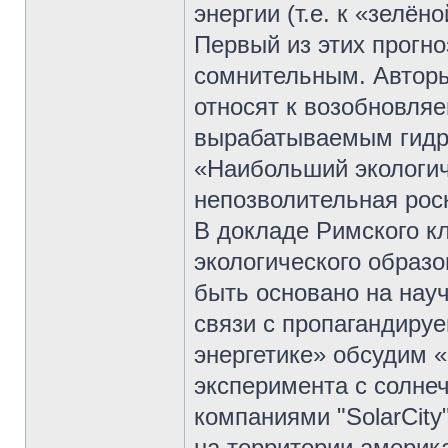
энергии (т.е. к «зелён
Первый из этих прогн
сомнительным. Авторы
относят к возобновля
вырабатываемым гидро
«Наибольший экологич
непозволительная рос
В докладе Римского к
экологического образо
быть основано на нау
связи с пропагандиру
энергетике» обсудим «
эксперимента с солнеч
компаниями "SolarCity"
на территории америка