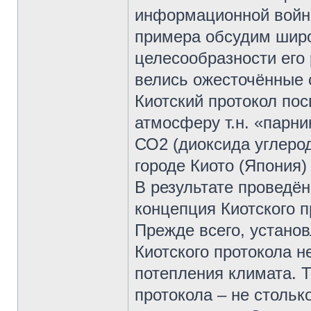
информационной войны
примера обсудим широ
целесообразности его
велись ожесточённые 
Киотский протокол по
атмосферу т.н. «парни
СО2 (диоксида углерод
городе Киото (Япония)
В результате проведён
концепция Киотского п
Прежде всего, устано
Киотского протокола н
потепления климата. Т
протокола – не стольк