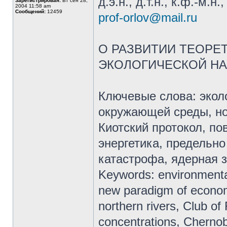
д.э.н., д.т.н., к.ф.-м.
Зарегистрирован:
Вт сен 28,
2004 11:58 am
Сообщений:
12459
prof-orlov@mail.ru
О РАЗВИТИИ ТЕОРЕ
ЭКОЛОГИЧЕСКОЙ НА
Ключевые слова: экол
окружающей среды, но
Киотский протокол, по
энергетика, предельн
катастрофа, ядерная 
Keywords: environmental
new paradigm of economi
northern rivers, Club o
concentrations, Chernoby