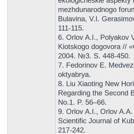
ekologicheskie aspekty r
mezhdunarodnogo foruma
Bulavina, V.I. Gerasimo
111-115.
6. Orlov A.I., Polyakov
Kiotskogo dogovora // «
2004. №3. S. 448-450.
7. Fedorinov E. Medvez
oktyabrya.
8. Liu Xiaoting New Hor
Regarding the Second Be
No.1. P. 56–66.
9. Orlov A.I., Orlov A.A
Scientific Journal of Ku
217-242.