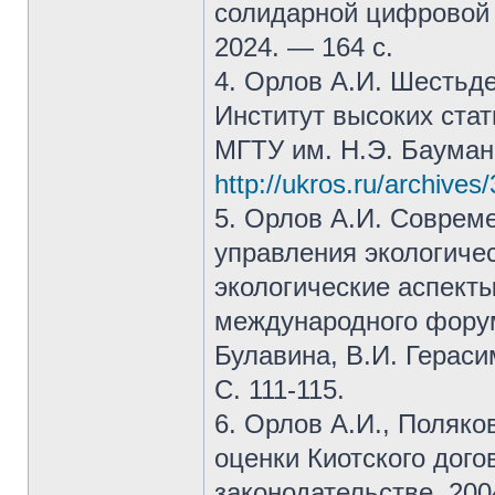
солидарной цифровой 
2024. — 164 с.
4. Орлов А.И. Шестьде
Институт высоких стат
МГТУ им. Н.Э. Баумана
http://ukros.ru/archives
5. Орлов А.И. Соврем
управления экологиче
экологические аспект
международного форума
Булавина, В.И. Герас
С. 111-115.
6. Орлов А.И., Поляк
оценки Киотского дого
законодательстве. 200