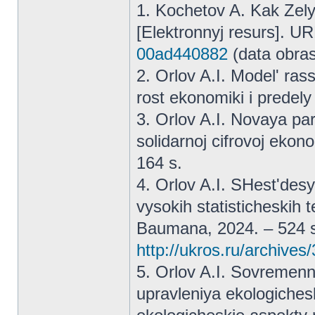
1. Kochetov A. Kak Zely
[Elektronnyj resurs]. U
00ad440882
(data obra
2. Orlov A.I. Model' ra
rost ekonomiki i predely
3. Orlov A.I. Novaya p
solidarnoj cifrovoj eko
164 s.
4. Orlov A.I. SHest'desy
vysokih statisticheskih 
Baumana, 2024. – 524 s.
http://ukros.ru/archives
5. Orlov A.I. Sovremen
upravleniya ekologiches