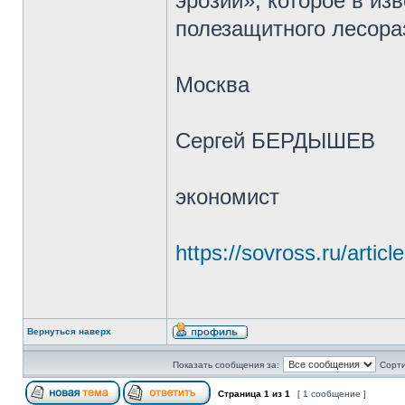
эрозии», которое в из
полезащитного лесора
Москва
Сергей БЕРДЫШЕВ
экономист
https://sovross.ru/artic
Вернуться наверх
Показать сообщения за:
Сорти
Страница
1
из
1
[ 1 сообщение ]