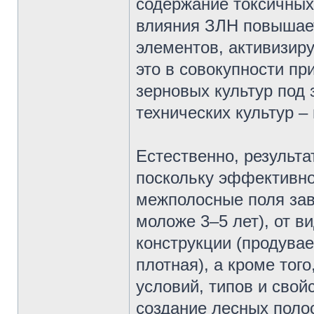
содержание токсичных 
влияния ЗЛН повышае
элементов, активизир
это в совокупности пр
зерновых культур под
технических культур –
Естественно, результа
поскольку эффективно
межполосные поля зав
моложе 3–5 лет), от в
конструкции (продува
плотная), а кроме тог
условий, типов и свой
создание лесных поло