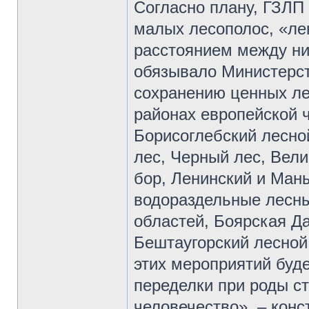
Согласно плану, ГЗЛП
малых лесополос, «ле
расстоянием между ни
обязывало Министерст
сохранению ценных ле
районах европейской 
Борисоглебский лесно
лес, Черный лес, Вел
бор, Ленинский и Ман
водораздельные лесн
областей, Боярская Д
Бештаугорский лесной 
этих мероприятий буд
переделки при роды ст
человечество», – конс