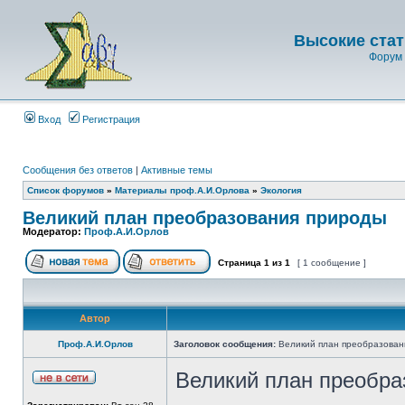
Высокие стат
Форум 
Вход
Регистрация
Сообщения без ответов
|
Активные темы
Список форумов
»
Материалы проф.А.И.Орлова
»
Экология
Великий план преобразования природы
Модератор:
Проф.А.И.Орлов
Страница
1
из
1
[ 1 сообщение ]
Автор
Проф.А.И.Орлов
Заголовок сообщения:
Великий план преобразован
Великий план преобра