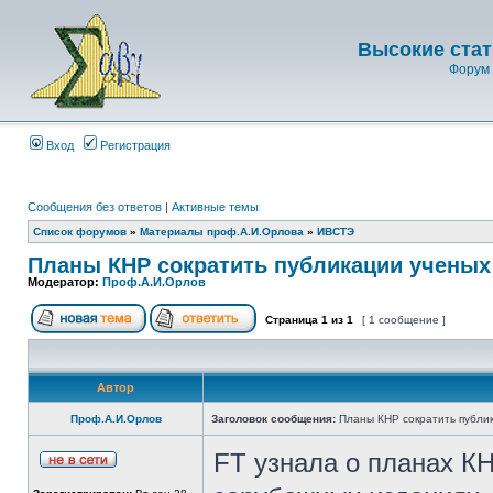
Высокие стат
Форум 
Вход
Регистрация
Сообщения без ответов
|
Активные темы
Список форумов
»
Материалы проф.А.И.Орлова
»
ИВСТЭ
Планы КНР сократить публикации ученых
Модератор:
Проф.А.И.Орлов
Страница
1
из
1
[ 1 сообщение ]
Автор
Проф.А.И.Орлов
Заголовок сообщения:
Планы КНР сократить публик
FT узнала о планах К