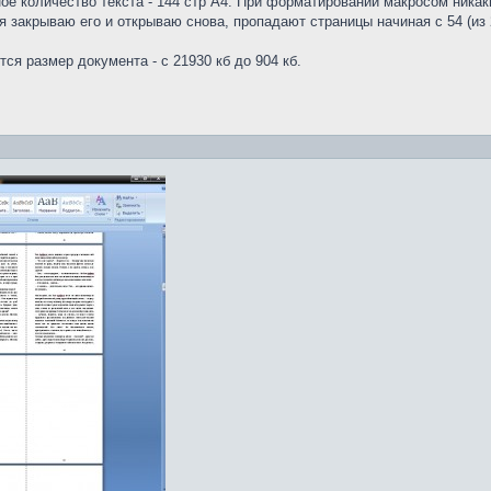
ное количество текста - 144 стр А4. При форматировании макросом никак
 я закрываю его и открываю снова, пропадают страницы начиная с 54 (из
тся размер документа - с 21930 кб до 904 кб.