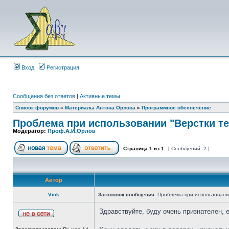
Вход
Регистрация
Сообщения без ответов
|
Активные темы
Список форумов
»
Материалы Антона Орлова
»
Программное обеспечение
Проблема при использовании "Верстки те
Модератор:
Проф.А.И.Орлов
Страница
1
из
1
[ Сообщений: 2 ]
Автор
Vick
Заголовок сообщения:
Проблема при использовании
Здравствуйте, буду очень признателен, 