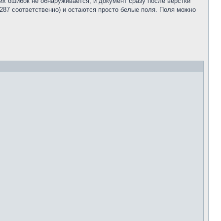
их ошибок не обнаруживается, и документ сразу после верстки
 287 соответственно) и остаются просто белые поля. Поля можно