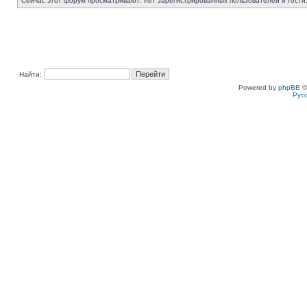
Сейчас этот форум просматривают: нет зарегистрированных пользователей и гости:
Найти:
Powered by
phpBB
©
Рус