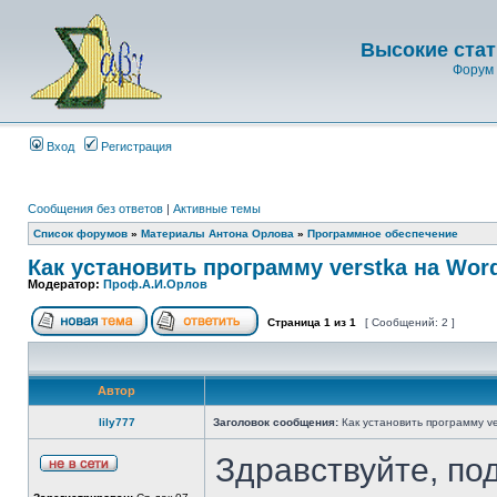
Высокие стат
Форум 
Вход
Регистрация
Сообщения без ответов
|
Активные темы
Список форумов
»
Материалы Антона Орлова
»
Программное обеспечение
Как установить программу verstka на Wor
Модератор:
Проф.А.И.Орлов
Страница
1
из
1
[ Сообщений: 2 ]
Автор
lily777
Заголовок сообщения:
Как установить программу ve
Здравствуйте, по