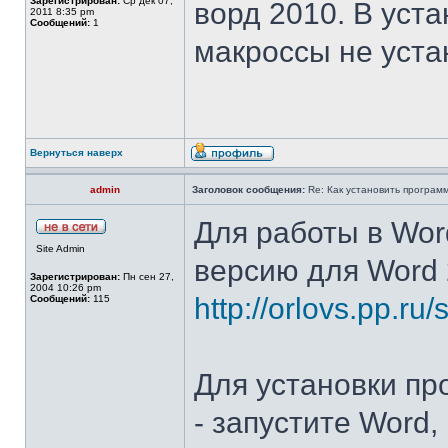
Зарегистрирован:
Ср дек 07,
ворд 2010. В уст
2011 8:35 pm
Сообщений:
1
макроссы не уста
Вернуться наверх
admin
Заголовок сообщения:
Re: Как установить программ
Для работы в Wor
Site Admin
версию для Word 
Зарегистрирован:
Пн сен 27,
2004 10:26 pm
http://orlovs.pp.ru/
Сообщений:
115
Для установки пр
- запустите Word,