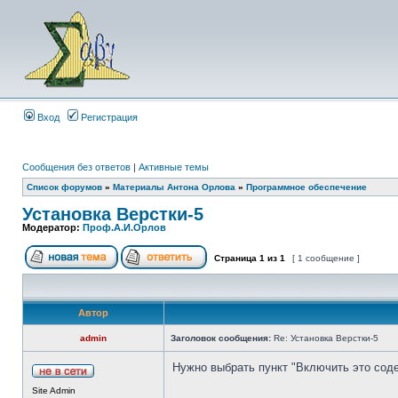
Вход
Регистрация
Сообщения без ответов
|
Активные темы
Список форумов
»
Материалы Антона Орлова
»
Программное обеспечение
Установка Верстки-5
Модератор:
Проф.А.И.Орлов
Страница
1
из
1
[ 1 сообщение ]
Автор
admin
Заголовок сообщения:
Re: Установка Верстки-5
Нужно выбрать пункт "Включить это соде
Site Admin