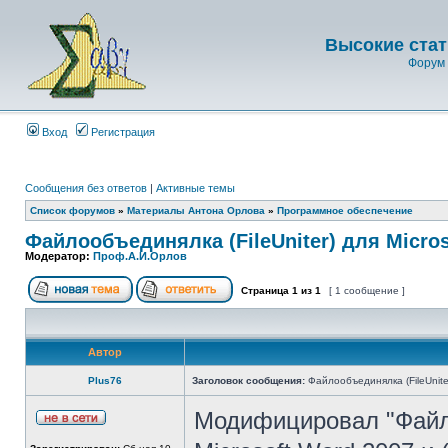
Высокие стат
Форум 
Вход
Регистрация
Сообщения без ответов
|
Активные темы
Список форумов
»
Материалы Антона Орлова
»
Программное обеспечение
Файлообъединялка (FileUniter) для Micros
Модератор:
Проф.А.И.Орлов
Страница
1
из
1
[ 1 сообщение ]
Автор
Plus76
Заголовок сообщения:
Файлообъединялка (FileUniter
Модифицировал "Файлоо