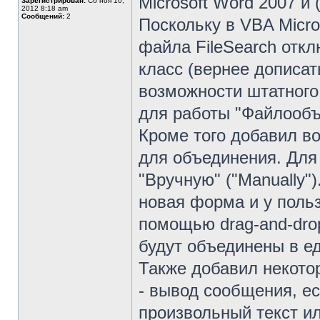
Microsoft Word 2007 и
Зарегистрирован:
Сб ноя 10,
2012 8:18 am
Сообщений:
2
Поскольку в VBA Micr
файла FileSearch отк
класс (вернее дописат
возможности штатного 
для работы "Файлообъ
Кроме того добавил в
для объединения. Для 
"Вручную" ("Manually"
новая форма и у поль
помощью drag-and-dro
будут объединены в е
Также добавил некото
- вывод сообщения, ес
произвольный текст ил