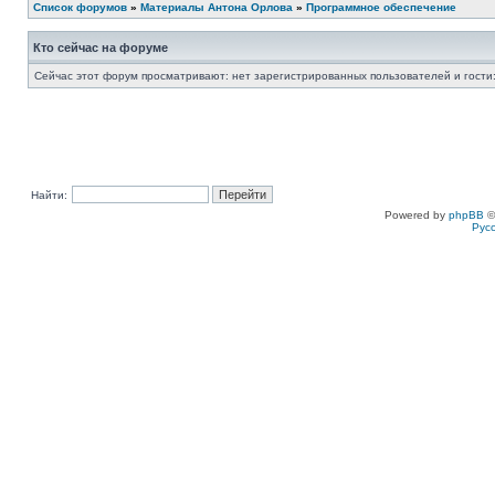
Список форумов
»
Материалы Антона Орлова
»
Программное обеспечение
Кто сейчас на форуме
Сейчас этот форум просматривают: нет зарегистрированных пользователей и гости:
Найти:
Powered by
phpBB
©
Рус