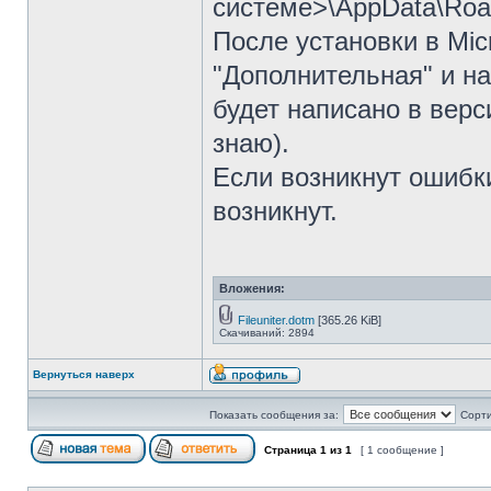
системе>\AppData\Roa
После установки в Mic
"Дополнительная" и на
будет написано в верси
знаю).
Если возникнут ошибки
возникнут.
Вложения:
Fileuniter.dotm
[365.26 KiB]
Скачиваний: 2894
Вернуться наверх
Показать сообщения за:
Сорти
Страница
1
из
1
[ 1 сообщение ]